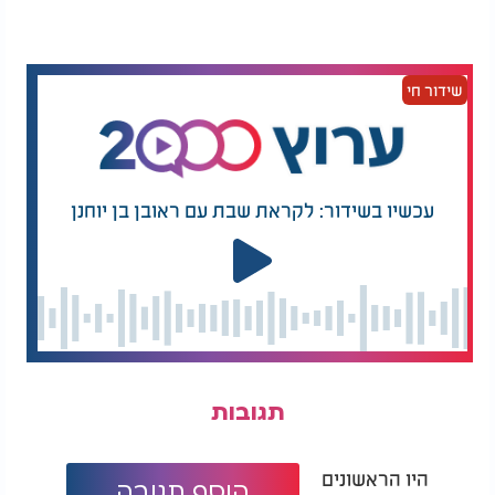
קל יותר לראות מה הביאה איתה, לתכנן את הימים
הבאים ולשמור על סדר בחדר.
שידור חי
במקביל היא דואגת לאחסן במקום בטוח את החפצים
החשובים ביותר, כמו דרכון, מחשב נייד ותכשיטים
שאינם בשימוש. גם אם הסיכוי שייעלמו נמוך, הידיעה
שהם שמורים מעניקה לה שקט נפשי בזמן שהיא
מטיילת.
עכשיו בשידור: לקראת שבת עם ראובן בן יוחנן
עוד הרגל שימושי הוא לקבוע מקום קבוע ליד הדלת
עבור הדברים החשובים. כרטיס החדר, מפתחות הרכב,
קרם הגנה ועוד תמיד מונחים באותה נקודה, מה שמונע
חיפושים מיותרים רגע לפני שיוצאים מהחדר.
גם המטענים זוכים לטיפול מיד עם ההגעה. במקום
לחפש שקעים באמצע הלילה או רגע לפני השינה, היא
מאתרת אותם מראש ומחברת את כל המכשירים
תגובות
שצריכים טעינה.
היו הראשונים
ואולי הטיפ המפתיע ביותר הוא לצלם פרטים חשובים.
הוסף תגובה