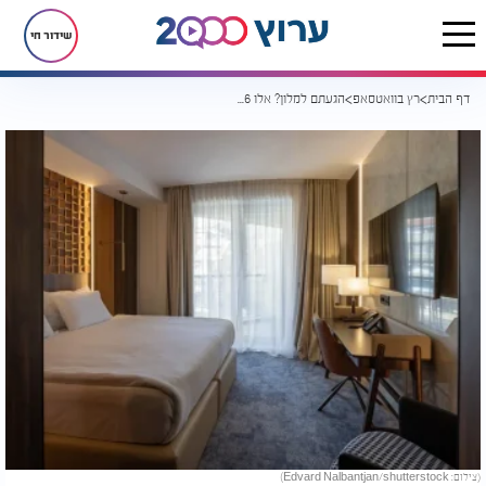
שידור חי
דף הבית
רץ בוואטסאפ
הגעתם למלון? אלו 6 הדברים שכדאי לעשות מיד כדי לחסוך לעצמכם כאב ראש
(צילום: Edvard Nalbantjan/shutterstock)