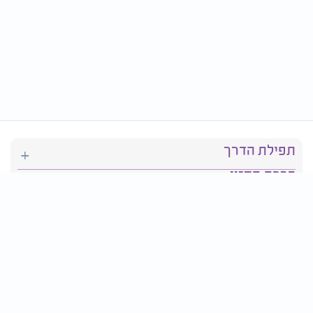
תפילת הדרך
ברכת המזון
יהדות
סידור תפילה
בריאות
חגים ומועדים