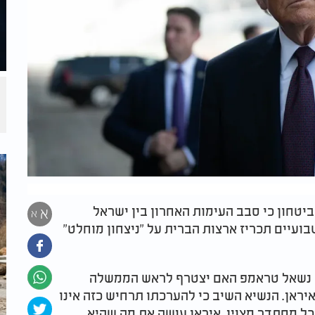
יטחון כי סבב העימות האחרון בין ישראל
א
א
בועיים תכריז ארצות הברית על "ניצחון מוחלט"
יוס נשאל טראמפ האם יצטרף לראש הממשלה
יראן. הנשיא השיב כי להערכתו תרחיש כזה אינו
הכל מסתדר מצוין. איראן עושה את מה שהיא