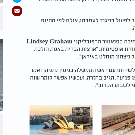
 לפעול בניגוד לעמדתו, אולם לפי מתיוס
.
מאוחר יותר, במהלך עצרת מקוונת שנערכה לתמיכה בסנאטור הרפובליקני Lindsey Graham,
חזית אופטימית. "ארצות הברית באמת הולכת
ל ניצחון מוחלט באיראן".
C-S התייחס טראמפ לשיחתו עם ראש הממשלה בנימין נתניהו ואמר
פג פגיעה, הגיב בחזרה, ועכשיו אפשר לומר שזה
י לשבוע הקרוב".