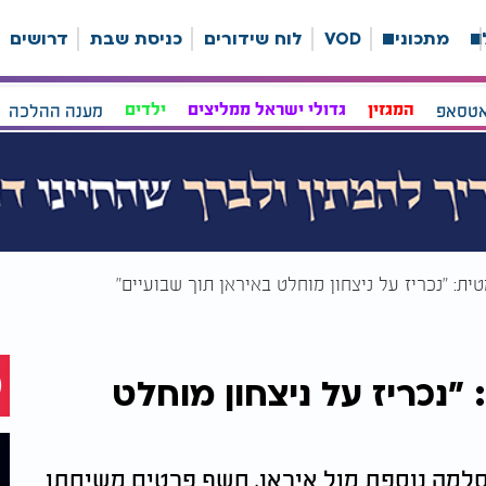
ה
מתכונים
VOD
לוח שידורים
כניסת שבת
דרושים
אטסאפ
המגזין
גדולי ישראל ממליצים
ילדים
מענה ההלכה
: "נכריז על ניצחון מוחלט באיראן תוך שבועיים"
כריז על ניצחון מוחלט
הסלמה נוספת מול איראן, חשף פרטים משיחתו