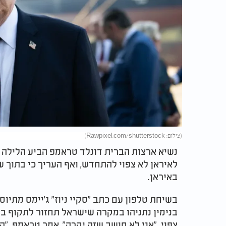
(צילום: Rawpixel.com/shutterstock)
נשיא ארצות הברית דונלד טראמפ הביע הלילה ב
לאיראן לא צפוי להתחדש, ואף העריך כי בתוך ש
באיראן.
בשיחת טלפון עם כתב "סקיי ניוז" ג'יימס מת
בנימין נתניהו במקרה שישראל תחזור לתקוף בא
צפוי. "אני לא חושב שזה יקרה", אמר טראמפ. "