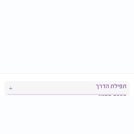
תפילת הדרך
ברכת המזון
יהדות
סידור תפילה
בריאות