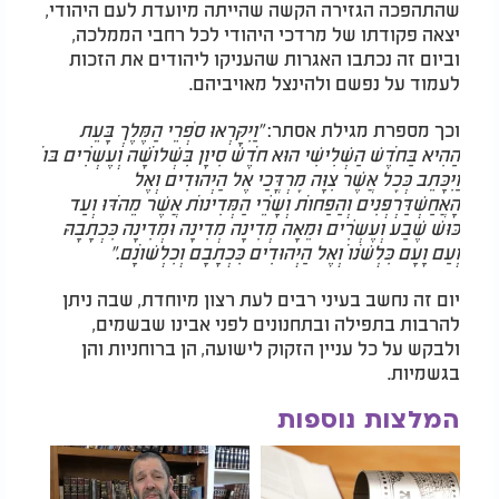
שהתהפכה הגזירה הקשה שהייתה מיועדת לעם היהודי,
יצאה פקודתו של מרדכי היהודי לכל רחבי הממלכה,
וביום זה נכתבו האגרות שהעניקו ליהודים את הזכות
לעמוד על נפשם ולהינצל מאויביהם.
וכך מספרת מגילת אסתר:
"וַיִּקָּרְאוּ סֹפְרֵי הַמֶּלֶךְ בָּעֵת
הַהִיא בַּחֹדֶשׁ הַשְּׁלִישִׁי הוּא חֹדֶשׁ סִיוָן בִּשְׁלוֹשָׁה וְעֶשְׂרִים בּוֹ
וַיִּכָּתֵב כְּכׇל אֲשֶׁר צִוָּה מׇרְדֳּכַי אֶל הַיְּהוּדִים וְאֶל
הָאֲחַשְׁדַּרְפְּנִים וְהַפַּחוֹת וְשָׂרֵי הַמְּדִינוֹת אֲשֶׁר מֵהֹדּוּ וְעַד
כּוּשׁ שֶׁבַע וְעֶשְׂרִים וּמֵאָה מְדִינָה מְדִינָה וּמְדִינָה כִּכְתָבָהּ
וְעַם וָעָם כִּלְשֹׁנוֹ וְאֶל הַיְּהוּדִים כִּכְתָבָם וְכִלְשׁוֹנָם."
יום זה נחשב בעיני רבים לעת רצון מיוחדת, שבה ניתן
להרבות בתפילה ובתחנונים לפני אבינו שבשמים,
ולבקש על כל עניין הזקוק לישועה, הן ברוחניות והן
בגשמיות.
המלצות נוספות