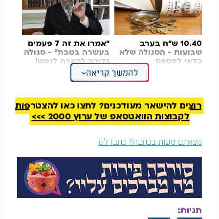
10.40 ש״ח בערב
"אמרו את זה 7 פעמים
שבועות - הסגולה שלא
בעשרה בטבת" - סגולה
כדאי לפספס
נדירה להארה לנפש!
להמשך קריאה
גם כ"ק הרבי מליובאוויטש הפליג במעלתו של יום זה
ואמר:
"ביום כ"ג סיוון יש כוח לכל יהודי לכתוב מחדש
בספרים את כל הברכות והישועות בכל המצטרך לנו
רוצים להישאר מעודכנים? לחצו כאן להצטרפות
בתוך כלל ישראל ולחתום בטבעת המלך ומה שנחתם
לקבוצות הוואטסאפ של ערוץ 2000 >>>
בטבעת המלך אין להשיב"
מצאתם טעות בכתבה? כתבו לנו
לאור הדברים, רבים נוהגים ביום זה לערוך סדר תפילה
מיוחד:
להדליק נר לכבוד מרדכי ואסתר.
לקרוא את פרק כ"ב בתהילים.
לקרוא במגילת אסתר, פרק ח', מפסוק ח' ועד פסוק ט"ו.
תגיות:
לאחר מכן לכתוב על דף את כל הבקשות, המשאלות והישועות