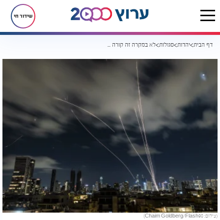
שידור חי
דף הבית
יהדות
סגולות
לא במקרה זה קורה היום: המלחמה עם איראן וסגולת כ"ג בסיוון שמסעירה רבים
(צילום: Chaim Goldberg/Flash90)