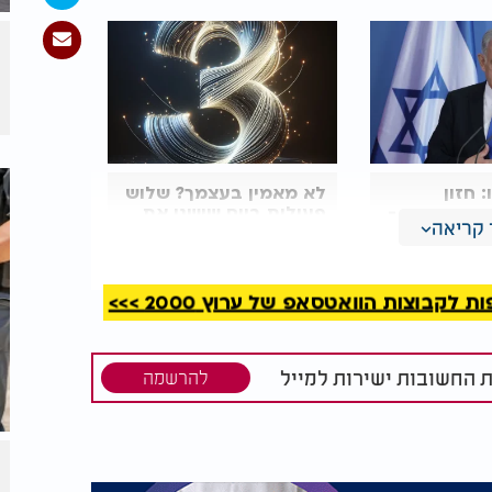
: חזון
לא מאמין בעצמך? שלוש
נת איראן -
פעולות ביום שישנו את
קריאה
כל מה שחשבת על עצמך
קבוצות הוואטסאפ של ערוץ 2000 >>>
ת החשובות ישירות למייל
להרשמה