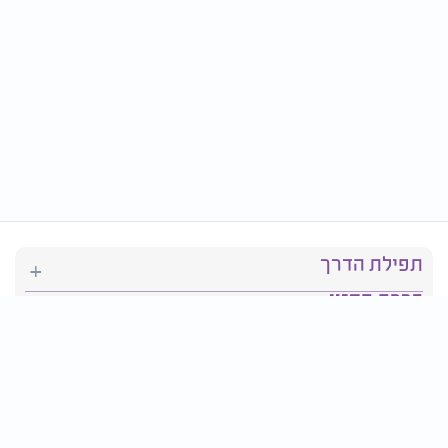
תפילת הדרך
ברכת המזון
יהדות
סידור תפילה
בריאות
חגים ומועדים