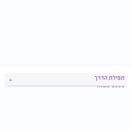
תפילת הדרך
ברכת המזון
יהדות
סידור תפילה
בריאות
חגים ומועדים