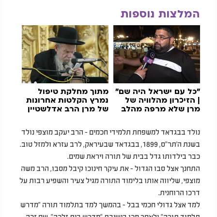
המלצות נוספות
"כל עם ישראל היה שם"
מתוך מחלקת טיפול
| הזיכרון מהלוויה של
נמרץ הקלטות אחרונות
מרן שלא מרפה מהלב
של מרן הרב אדלשטיין
נולד בבגדאד למשפחת תלמידי חכמים - הרב יעקב מוצפי נולד
בשנת ה'תר"ס, 1899, בבגדאד שבעיראק, לרב עזרא ולמזל טוב.
כבר בילדותו גדל בבית של תורה ויראת שמים.
התחנך אצל סבו הגדול - את עיקר חינוכו קיבל מסבו, הרב משה
מוצפי, שליווה אותו בלימוד התורה מגיל צעיר והשפיע רבות על
דרכו הרוחנית.
למד אצל גדולי חכמי בבל - בהמשך למד בתלמוד תורה "מדרש
תלמוד תורה" ולאחר מכן בישיבת "מדרש בית זלכה", שם זכה