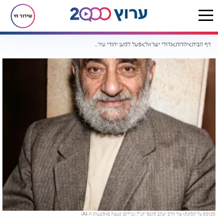
שידור חי
דף הבית
יהדות
גדולי ישראל
פעל למען יהודי עיראק: 7 עובדות על הרב יעקב מוצפי זצ"ל
מבוסס על תמונתו של הרב יעקב מוצפי זצ"ל. (צילום: נעשה באמצעות ה-AI)