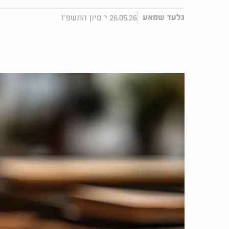
26.05.26 י' סיון התשפ"ו
גלעד שמאע