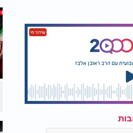
 יצירה, למידה, פעילות גופנית או תהליכים
נוע צמיחה חזק. אך כאשר אין לה כיוון, היא
שידור חי
גבוהה ודחף פנימי להתקדמות מתמדת.
בועית עם הרב ראובן אלבז
אותה, ליצור איזון בין תנועה לבין יציבות, בין
וח משמעותי של הצלחה והתפתחות.
בות