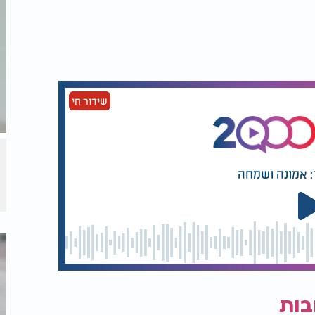
שידור חי
: אמונה ושמחה
בות