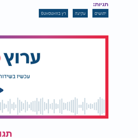
תגיות:
יתושים
עקיצה
רץ בוואטסאטפ
עכשיו בשידור
תגו