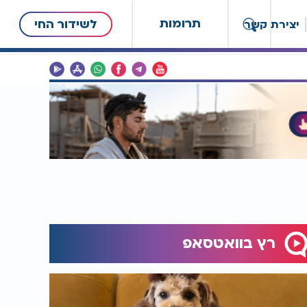
תרומות
לשידור החי
יצירת קשר
רץ בוואטסאפ