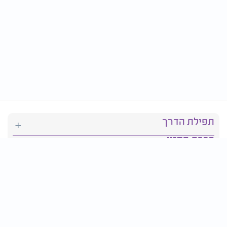
תפילת הדרך
ברכת המזון
יהדות
סידור תפילה
בריאות
חגים ומועדים