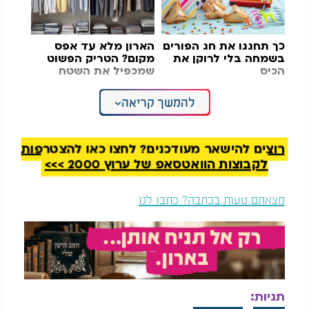
כך תחגגו את חג הפורים
הארון מלא עד אפס
בשמחה בלי לרוקן את
מקום? הטריק הפשוט
הכיס
שמכפיל את השטח
להמשך קריאה
בכתבה הומלץ גם על שימוש בקופסאות אחסון שקופות,
שמאפשרות להגן על הנעליים מאבק ולחות וכך לזהות
בקלות מה נמצא בכל קופסה בלי צורך לפתוח אותה
מחדש.
רוצים להישאר מעודכנים? לחצו כאן להצטרפות
לקבוצות הוואטסאפ של ערוץ 2000 >>>
עוד צוין כי לפני רכישת פתרון אחסון חדש, כדאי לבצע
מיון של הנעליים ולהחליט אילו זוגות באמת נמצאים
מצאתם טעות בכתבה? כתבו לנו
בשימוש ואילו ניתן להוציא מהבית. לפי המומחים,
צמצום העומס הוא אחד השלבים החשובים ביותר
ביצירת סדר לאורך זמן.
בנוסף הומלץ להתאים את סוג האחסון לאופן השימוש
בנעליים. נעליים יומיומיות עדיף לאחסן במקום פתוח
תגיות:
ונגיש, בעוד שנעליים עונתיות או זוגות מיוחדים ניתן