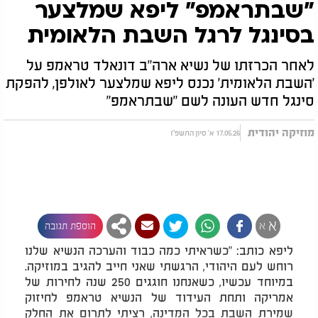
"שבתראמפ" ליפא שמלצער
בסינגל לרגל השבת הלאומית
לאחר הכרזתו של נשיא ארה"ב דונאלד טראמפ על
'השבת הלאומית' נכנס ליפא שמלצער לאולפן, להפקת
סינגל חדש העונה לשם "שבתראמפ"
מוזיקה יהודית
17.05.26 א' סיון התשפ"ו
א
א
הוספת תגובה
ליפא כותב: "כשראיתי כמה כבוד והערכה הנשיא שלנו
רוחש לעם היהודי, הרגשתי שאני חייב להגיב במוזיקה.
במיוחד עכשיו, כשאנחנו חוגגים 250 שנה לחירות של
אמריקה ותחת העידוד של הנשיא טראמפ לחיזוק
שמירת השבת בכל המדינה, רציתי לתרום את החלק