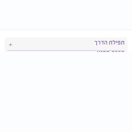
תפילת הדרך
ברכת המזון
יהדות
סידור תפילה
בריאות
חגים ומועדים