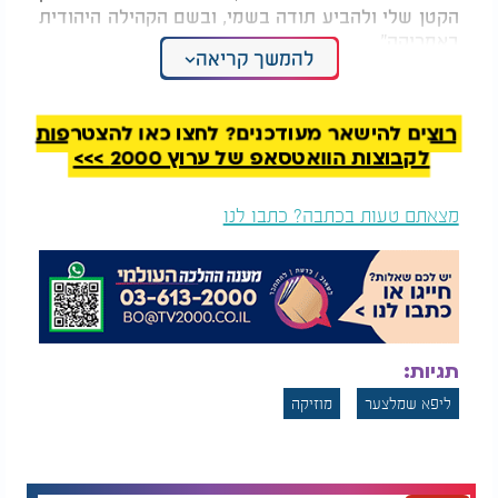
הקטן שלי ולהביע תודה בשמי, ובשם הקהילה היהודית
באמריקה"
להמשך קריאה
ליפא שמלצער - "שבתראמפ"
רוצים להישאר מעודכנים? לחצו כאן להצטרפות
לקבוצות הוואטסאפ של ערוץ 2000 >>>
מצאתם טעות בכתבה? כתבו לנו
תגיות:
ליפא שמלצער
מוזיקה