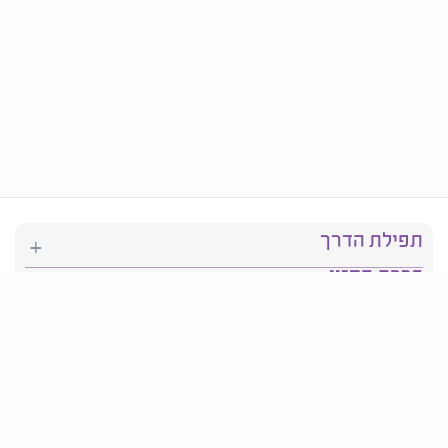
תפילת הדרך
ברכת המזון
יהדות
סידור תפילה
בריאות
חגים ומועדים