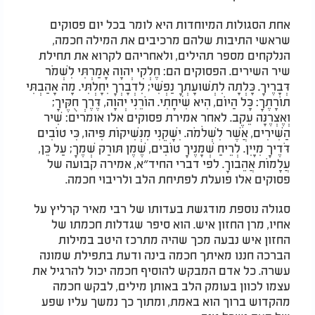
אחת הסגולות המיוחדות היא לומר בכל יום פסוקים
שראשי התיבות שלהם מרכיבים את המילה חכמה,
הנלקחים מספר תהילים, ולאחריהם לקרוא את תחילת
שיר השירים. הפסוקים הם: חֶלְקִי יְהוָה אָמַרְתִּי לִשְׁמֹר
דְּבָרֶיךָ. כָּלְתָה לִתְשׁוּעָתְךָ נַפְשִׁי; לִדְבָרְךָ יִחָלְתִּי. מָה אָהַבְתִּי
תוֹרָתֶךָ: כָּל הַיּוֹם, הִיא שִׂיחָתִי. הוֹרֵנִי יְהוָה, דֶּרֶךְ חֻקֶּיךָ;
וְאֶצְּרֶנָּה עֵקֶב. לאחר אמירת פסוקים אלו אומרים: שִׁיר
הַשִּׁירִים, אֲשֶׁר לִשְׁלֹמֹה. יִשָּׁקֵנִי מִנְּשִׁיקוֹת פִּיהוּ, כִּי טוֹבִים
דֹּדֶיךָ מִיָּיִן. לְרֵיחַ שְׁמָנֶיךָ טוֹבִים, שֶׁמֶן תּוּרַק שְׁמֶךָ; עַל כֵּן,
עֲלָמוֹת אֲהֵבוּךָ. לפי דברי החיד״א, אמירה קבועה של
פסוקים אלו פועלת לפתיחת הלב ולריבוי חכמה.
סגולה נוספת מודגשת בעדותו של רבי מאיר קרליץ על
אחיו, מרן החזון איש. הוא סיפר שגדלות חכמתו של
החזון איש נבעה מכך שהיה מתרכז היטב במילות
הברכה חננו מאיתך חכמה בינה ודעת בתפילת שמונה
עשרה. כל אדם המבקש להוסיף חכמה יכול להרגיל את
עצמו לכוון בעומק הלב באותן מילים, לבקש חכמה
מהקדוש ברוך הוא באמת, ומתוך כך נמשך עליו שפע