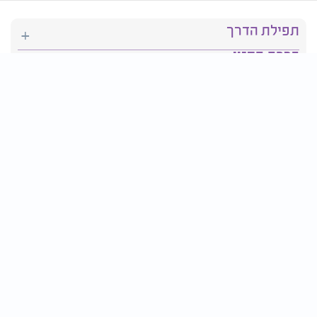
תפילת הדרך
ברכת המזון
יהדות
סידור תפילה
בריאות
חגים ומועדים
פרטים ליצירת קשר:
טלפון : 2610*