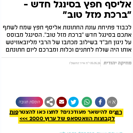
אליסף חפץ בסינגל חדש -
"ברכת מזל טוב"
לכבוד פתיחת עונת החתונות אליסף חפץ שמח לשתף
אתכם בסינגל חדש "ברכת מזל טוב". הסינגל מבוסס
על ניגון חב"ד בשילוב מכתבו של הרבי מליובאוויטש
אותו היה שולח לחתנים וכלות ומברכם ליום חתונתם
מוזיקה יהודית
05.05.26 י"ח אייר התשפ"ו
להמשך קריאה
א
א
הוספת תגובה
רוצים להישאר מעודכנים? לחצו כאן להצטרפות
לקבוצות הוואטסאפ של ערוץ 2000 >>>