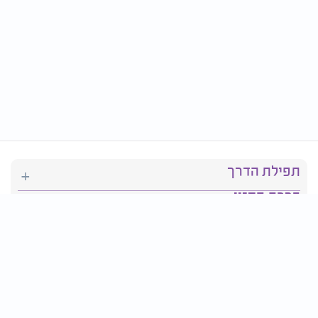
תפילת הדרך
ברכת המזון
יהדות
סידור תפילה
בריאות
חגים ומועדים