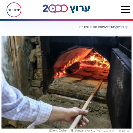
שידור חי
דף הבית
יהדות
פחות משלושים יום לפסח - כך מתכוננים באמת לחג הגדול
הכנת מצות יד לקראת פסח (צילום: David Cohen 156/shutterstock)