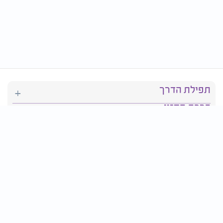
תפילת הדרך
ברכת המזון
יהדות
סידור תפילה
בריאות
חגים ומועדים