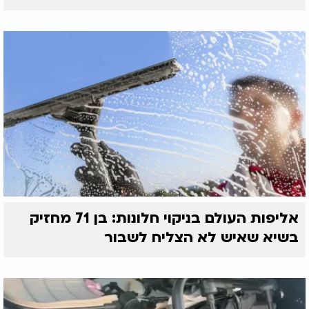
הריבה והמגולגלות למגש אחד, אורזים בצורה חגיגית
ומעבירים למישהו יקר לכם, משלוח מנות שלם ומגוון
שהוכן כולו מבצק אחד פשוט. זו דרך מצוינת להראות
השקעה ואהבה בלי להסתבך עם מתכונים רבים, ואפשר
לחזור אליה בכל שנה מחדש.​
פורים שמח!
אליפות העולם בניקוי חלונות: בן 71 מחזיק
בשיא שאיש לא הצליח לשבור