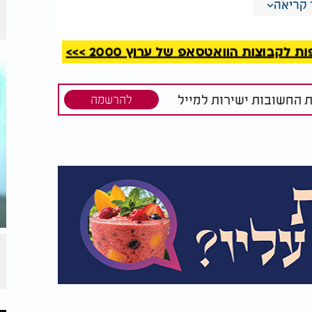
מסכן במיוחד עוברים, עלול לגרום לפגמים
קריאה
בפרקינסון. חומר נוסף שהתגלה בדגימות הוא
ר הוא נצרך דרך הפה, עם חשש לפוטנציאל סרטני
קבוצות הוואטסאפ של ערוץ 2000 >>>
ת החשובות ישירות למייל
להרשמה
 "עקיצת
פסוריאזיס: למה כל כך
מצא בה
הרבה ישראלים מגלים
את המחלה דווקא עכשיו?
דיון עמדה ברורה ושאינה משתמעת לשתי פנים:
כניסה של תוצרת חקלאית מהרשות הפלסטינית