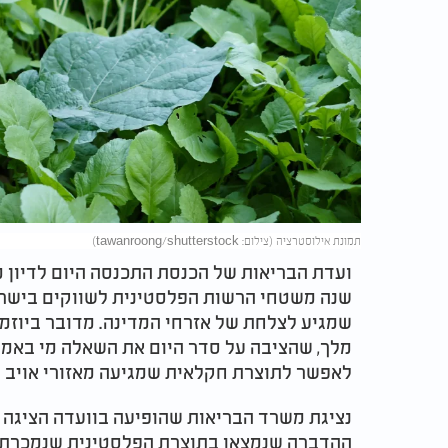
תמונת אילוסטרציה (צילום: tawanroong/shutterstock)
ועדת הבריאות של הכנסת התכנסה היום לדיון
שנה משטחי הרשות הפלסטינית לשווקים בישרא
שמגיע לצלחת של אזרחי המדינה. מדובר ביוזמה
מלך, שהציבה על סדר היום את השאלה מי באמת
לאפשר לתוצרת חקלאית שמגיעה מאזורי אויב לה
נציגת משרד הבריאות שהופיעה בוועדה הציגה נ
ההדברה שנמצאו בתוצרת הפלסטינית שנמכרת בי