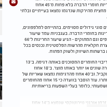
הכנסת, בשנים 2024-2025 נמצאו חריגות בשאריות חומרי הדברה בלא פחות מ־45 אחוז
מחצית מהירקות שנדגמו נמצאו בעייתיים ובלתי
 סוגי גידולים מסוימים. בהתייחס למלפפונים,
ילו חריגות בחומרי הדברה. בעגבניות עמד שיעור
החריגות על 49 אחוז, ואילו בפלפלים - גם החריפים וגם המתוקים - הגיע שיעור החריגות ל־66
כל, כ־16 אלף טון של תוצרת חקלאית מהרשות הפלסטינית נכנסים בכל
ברשתות השיווק ולשוק הפתוח.​
בדיון נחשפו גם נתונים מטרידים במיוחד לגבי ריבוי החומרים המסוכנים באותה דגימה. ב־13
אחוז מהבדיקות נמצאו חמישה סוגי חומרי הדברה שונים או יותר באותו מוצר. ב־18 אחוז
מהדגימות נמצאו חריגות ביותר מחומר אחד במקביל, וב־40 אחוז מהדגימות נמצאו שאריות של
חומרי הדברה שאסורים לשימוש בגידול שבו אותרו. עוד הוסבר בוועדה כי 15 אחוז מהחומרים
שמעותי, כלומר בעלי השפעות בריאותיות
אחד החומרים שעלו לדיון הוא Chlorpyrifos, זרחן אורגני נוירוטוקסי שנמצא ב־14 אחוז