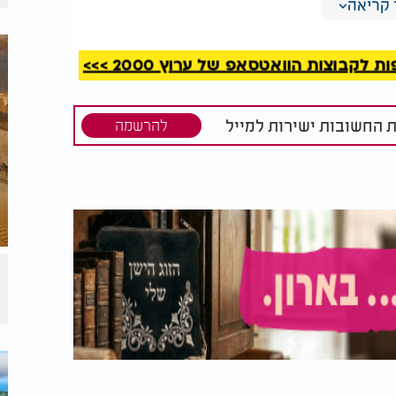
קריאה
 מתגלה החוכמה האלוקית בשיא תפארתה: גופו של
על". בתהליך זיכוך מופלא, גופו מנקה את הדם
רעין קיפאון". וככה, כשאין סביב מה להתגבש,
קבוצות הוואטסאפ של ערוץ 2000 >>>
ם עמוק מתחת לאפס.
 כמעט ומתנתק לחלוטין, אך אחת לכמה שבועות
ת החשובות ישירות למייל
להרשמה
מתרחש נס קטן: הסנאי מתחיל לרעוד בחוזקה, מחמם את עצמו בחזרה ל־37 מעלות למשך כ־15
ואז שב לקפוא בבטחה.
הקפוא והנידח ביותר, שבו ההשגחה העליונה לא
לאים ביותר כדי לשרוד ולחיות.