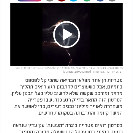
Play
(צילום: השימוש בסרטון נעשה על פי סעיף 27א בכפוף לחוק זכות היוצרים. בעל זכות היוצרים זכאי
Video
לבקש את הסרת הסרטון מ-
contact@tv2000.co.il
)
פטריות הן אחד מפלאי הבריאה שהכי קל לפספס
ביומיום, אבל כשעוצרים להתבונן רגע רואים תהליך
מדויק ומורכב שקשה שלא לחשוב עליו כעל תכנון עליון.
הסרטון הזה מתאר בדיוק רגע כזה, שבו פטרייה
משחררת לאוויר מיליוני נבגים זעירים, כדי לאפשר את
המשך קיומה והתרבותה במקומות חדשים.​
בסרטון רואים פטרייה בוגרת “מעשנת” ענן עדין שנראה
כמעט דמיוני, כמו ערפל קטן שעולה מתוכה ומתפזר