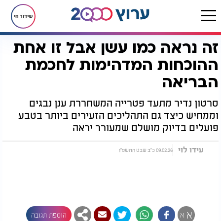
שידור חי
זה נראה כמו עשן אבל זו אחת
דף הבית
יהדות
נפלאות הבריאה
זה נראה כמו עשן אבל זו אחת ההוכחות המדהימות לחכמת הבריאה
ההוכחות המדהימות לחכמת
הבריאה
סרטון נדיר מתעד פטרייה המשחררת ענן נבגים
וממחיש כיצד גם התהליכים הזעירים ביותר בטבע
פועלים בדיוק מושלם שמעורר יראה
עידו לוי
09.02.26 כ"ב שבט התשפ"ו
א
א
הוספת תגובה