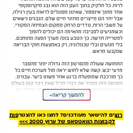
לרוח. כל חלקיק בתוך הענן הזה הוא נבג מיקרוסקופי
אחד מתוך אינספור, שאיננו מסוגלים לראות בעין רגילה,
אבל יחד הם מייצרים מחזור חיים שלם. הנבגים נישאים
על משבי הרוח, נודדים הרחק ממקום הצמיחה המקורי,
וכשמגיעים לסביבה מתאימה הם יכולים להפוך
לפטרייה חדשה. כך הטבע בונה מערך הפצה מתוחכם,
בלי מנועים ובלי טכנולוגיה, רק באמצעות חוקי הבריאה
שנקבעו מראש.​
התחושה שעולה מהסרטון הזה גדולה יותר מהסבר
מדעי יבש. קשה שלא לחוש יראה מול מערכת חיים כל
כך מורכבת שמופעלת ברגע אחד פשוט ביער. עבורנו,
המראה הזה מזכיר את דברי חז״ל שאין דבר קטן בעולם
שאין עליו השגחה, ועד כמה כל פרט בטבע, אפילו נבג
להמשך קריאה
זעיר של פטרייה, הוא חלק מתוכנית רחבה ומדויקת
שנבראה על ידי בורא העולם
רוצים להישאר מעודכנים? לחצו כאן להצטרפות
לקבוצות הוואטסאפ של ערוץ 2000 >>>