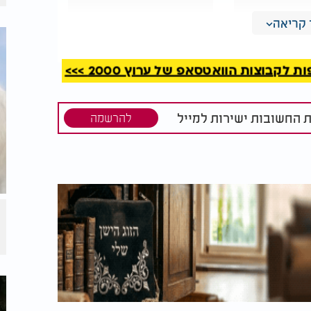
ונשנות
קריאה
וזכתה לצאת משם ביציאת מצרים. היא זו
נילוס, והיא זו שגילתה לעם ישראל את קוד
קבוצות הוואטסאפ של ערוץ 2000 >>>
ונכנסה עם יהושע בן נון לארץ.
ת החשובות ישירות למייל
להרשמה
ה הרג של עיר שלמה אחרי מרד של שבע בן
הצבא של דוד, לא להעניש את כל תושבי העיר
בס' או בש', ועניתי שלדעתי כותבים בש', כמו
.
ה חשוב לתת לילד שם שלא יתבייש בו בעתיד,