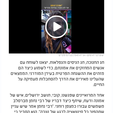
Play
"שום דבר לא סתם - אני לא מאמין בצירוף מקרים"
Video
חג החנוכה, חג הניסים והנפלאות. יצאנו לשוחח עם
אנשים המחזקים את אמונתם, כדי לשמוע כיצד הם
מזהים את ההשגחה הפרטית בעידן המודרני. הממצאים
שהעלינו מאירים את הדרך להסתכלות מעמיקה על
החיים.
אחד המרואיינים שפגשנו, קובי, תושב ירושלים, איש של
אמונה ודעת, שיתף כיצד דבריו של רבי נחמן מברסלב
משמשים עבורו כמצפן רוחני. "רבי נחמן אמר שיש עניין
שתהפוך כל סיטואציה לרגע של טובה". הוא הסביר כי