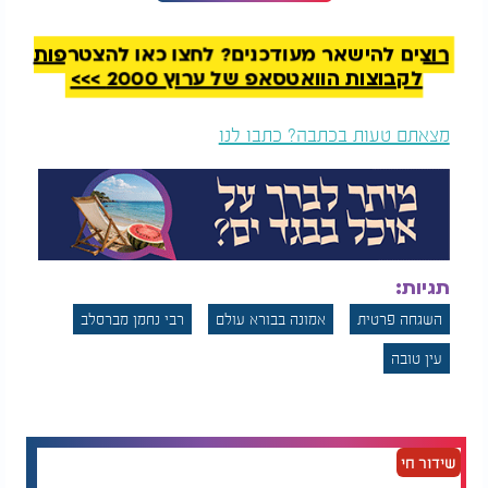
בהמשך הדרך. בסופו של דבר, הוא הדגיש, פנצ'ר זה
דבר שמתקנים אותו וממשיכים הלאה בחיים כרגיל. שום
רוצים להישאר מעודכנים? לחצו כאן להצטרפות
דבר שקורה לנו בעולם הזה אינו סתם או מקרי.
לקבוצות הוואטסאפ של ערוץ 2000 >>>
שאלנו על האפשרות שאירועים כאלה יכולים להיות
"צירוף מקרים" גרידא, אך קובי דחה את האפשרות הזו
מצאתם טעות בכתבה? כתבו לנו
על הסף. הוא הדגיש כי זו שאלה של אמונה יוקדת, וכי
הוא מאמין שהכל מגיע ישירות מאיתו יתברך והכל מכוון
ומדויק לחלוטין.
ולמי שנמצא עמוק בתוך תקופה קשה, כאשר האור
בקצה המנהרה נסתר מעיניו, איזה מסר ניתן להעביר?
תגיות:
קובי מסביר שקשה לתת פקודה לאדם פשוט שיאמין.
אך הוא הציע משל חזק: "אמונה היא כמו קביים חזקים".
השגחה פרטית
אמונה בבורא עולם
רבי נחמן מברסלב
הקביים האלה תפקידם לתמוך בנו לאורך החיים ולמנוע
עין טובה
מאיתנו ליפול אל עבר היאוש. כוחה של האמונה הוא
היחיד שיכול להחזיק אותנו איתנים וזקופים מול כל
קושי. לכן, התשובה לכל מצב היא אחת: רק אמונה.
שידור חי