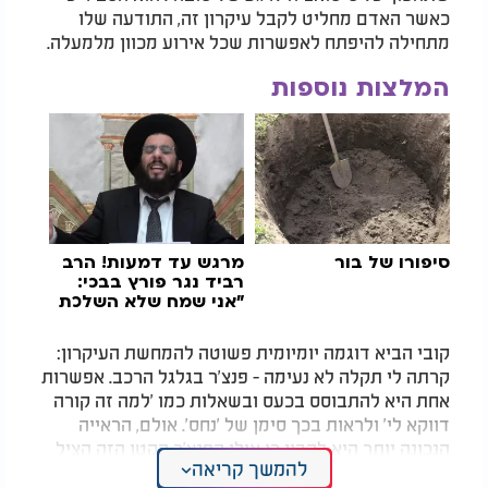
כאשר האדם מחליט לקבל עיקרון זה, התודעה שלו
מתחילה להיפתח לאפשרות שכל אירוע מכוון מלמעלה.
המלצות נוספות
סיפורו של בור
מרגש עד דמעות! הרב
רביד נגר פורץ בבכי:
"אני שמח שלא השלכת
אותי לכלבים"
קובי הביא דוגמה יומיומית פשוטה להמחשת העיקרון:
קרתה לי תקלה לא נעימה - פנצ'ר בגלגל הרכב. אפשרות
אחת היא להתבוסס בכעס ובשאלות כמו 'למה זה קורה
דווקא לי' ולראות בכך סימן של 'נחס'. אולם, הראייה
הנכונה יותר היא להבין כי אולי הפנצ'ר הקטן הזה הציל
להמשך קריאה
אותנו מנזק אחר, חמור ואמיתי יותר, שהיה עלול לקרות