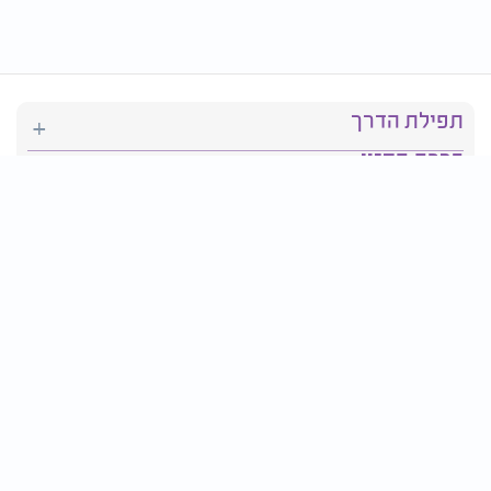
תפילת הדרך
ברכת המזון
יהדות
סידור תפילה
בריאות
חגים ומועדים