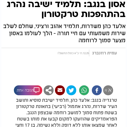
אסון בנגב: תלמיד ישיבה נהרג
בהתהפכות טרקטורון
אלעד כהן משדרות, תלמיד אהוב ורציני, שחלם לשלב
שירות משמעותי עם חיי תורה - הלך לעולמו באסון
מצער סמוך לרוחמה
עמית רוזנברג
11.12.25 כ"א כסלו התשפ"ו
א
א
תגובה אחת
טרגדיה בנגב: אלעד כהן, תלמיד ישיבת סוסיא ותושב
העיר שדרות, נהרג אתמול (רביעי) בתאונת טרקטורון
בשטח פתוח סמוך למושב רוחמה שבצפון הנגב.
הפראמדיקים שהוזעקו למקום קבעו את מותו בשטח
לאחר שמצאו אותו ללא דופק וללא נשימה. בן 17 וחצי