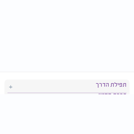
תפילת הדרך
ברכת המזון
יהדות
סידור תפילה
בריאות