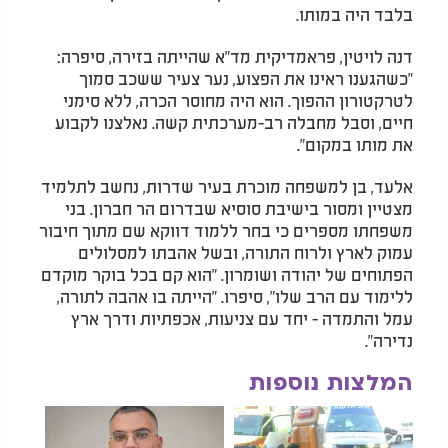
בלבד היה במותו.
דנה לויטין, פראמדיקית מד"א שהייתה בזירה, סיפרה:
"כשהגענו ראינו את הפצוע, נער צעיר ששכב סמוך
לטרקטורון ההפוך. הוא היה מחוסר הכרה, ללא סימני
חיים, וסבל מחבלה רב-מערכתית קשה. נאלצנו לקבוע
את מותו במקום".
אלעד, בן למשפחה מוכרת בעיר שדרות, נחשב לתלמיד
מצטיין ומסור בישיבת סוסיא שבדרום הר חברון. בני
משפחתו מספרים כי בחר ללמוד דווקא שם מתוך חיבור
עמוק לארץ ולרוח התורה, ובשל אהבתו למסלולים
הפתוחים של יהודה ושומרון. "הוא קם בכל בוקר מוקדם
ללימוד עם הרב שלו", סיפרו. "הייתה בו אהבה לתורה,
עמל והתמדה - יחד עם צניעות, אכפתיות ודרך ארץ
נדירה".
המלצות נוספות