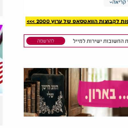
קריאה
, שם שמקרין עוצמה וישראליות, במקום השני עם 1,518
קבוצות הוואטסאפ של ערוץ 2000 >>>
א
, עם 2,257 תינוקות שנקראו כך.
מוחמד
ת החשובות ישירות למייל
להרשמה
אבל הנתון המעניין באמת? שיעור ההורים שבוחרים בשם הזה הולך ויורד - מ־17% בעבר
ות - היום אנחנו רואים שילוב: מצד אחד,
 מצד שני, שמות חדשים כמו לביא ואיילה,