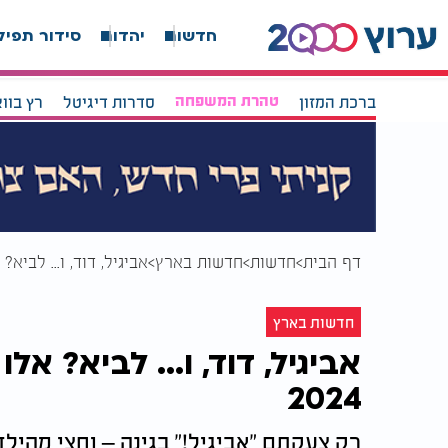
חדשות
יהדות
סידור תפיל
ברכת המזון
טהרת המשפחה
סדרות דיגיטל
רץ בוו
דף הבית
חדשות
חדשות בארץ
אביגיל, דוד, ו... לביא?
חדשות בארץ
אביגיל, דוד, ו... לביא? א
2024
רק צעקתם "אביגיל!" בגינה – וחצי מהי