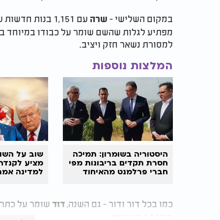
במקום השלישי -
עם 1,151 בנות 
שרה
מפתיע לגלות שהשם שומר על כבודו במיוחד בער
למסורת נשאר חזק ויציב.
המלצות נוספות
היסטוריה בשומרון: תמיכה
שוב על השו
חסרת תקדים בריבונות מפי
מציע לקנדה
חברי פרלמנט מהאיחוד
למדינה אמר
האירופי
כמו בכל דור ודור - גם השנה,
שומר על כתר ה
דוד
מ־1,842 תינוקות.