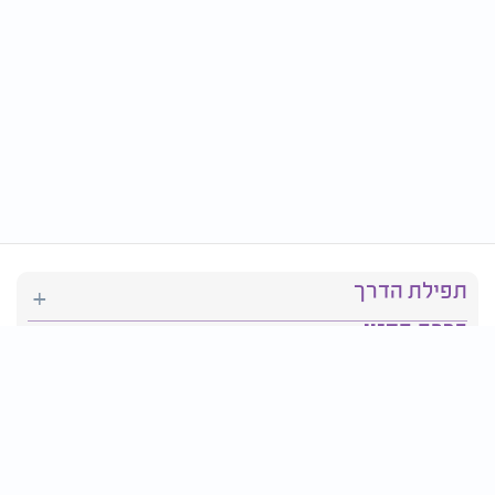
תפילת הדרך
ברכת המזון
יהדות
סידור תפילה
בריאות
חגים ומועדים