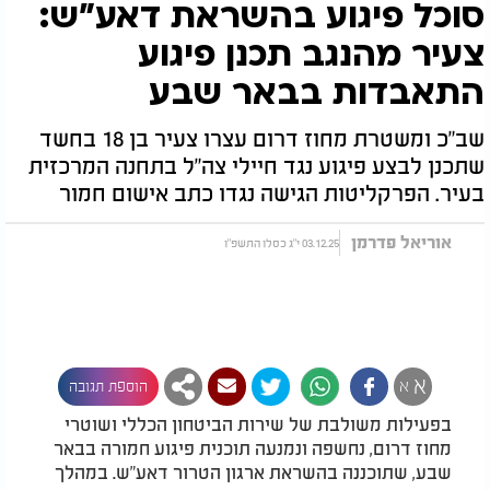
סוכל פיגוע בהשראת דאע"ש:
צעיר מהנגב תכנן פיגוע
התאבדות בבאר שבע
שב"כ ומשטרת מחוז דרום עצרו צעיר בן 18 בחשד
שתכנן לבצע פיגוע נגד חיילי צה"ל בתחנה המרכזית
בעיר. הפרקליטות הגישה נגדו כתב אישום חמור
אוריאל פדרמן
03.12.25 י"ג כסלו התשפ"ו
א
א
הוספת תגובה
בפעילות משולבת של שירות הביטחון הכללי ושוטרי
מחוז דרום, נחשפה ונמנעה תוכנית פיגוע חמורה בבאר
שבע, שתוכננה בהשראת ארגון הטרור דאע"ש. במהלך