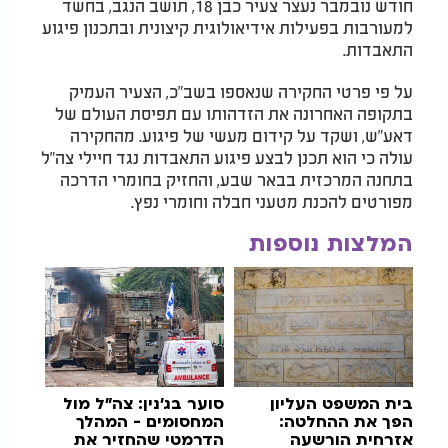
חודש נובמבר נעצר צעיר כבן 18, תושב הנגב, בחשד
למעורבות בפעילות אידיאולוגית קיצונית ובתכנון פיגוע
התאבדות.
על פי פרטי החקירה שנאספו בשב"כ, הצעיר העמיק
בתקופה האחרונה את הזדהותו עם תפיסת העולם של
דאע"ש, ושקד על קידום מעשי של פיגוע. מהחקירה
עולה כי הוא תכנן לבצע פיגוע התאבדות נגד חיילי צה"ל
בתחנה המרכזית בבאר שבע, והחזיק בחומרי הדרכה
מפורטים להכנת מטעני חבלה וחומרי נפץ.
המלצות נוספות
בית המשפט העליון
סוער בג'נין: צה"ל מול
הפך את ההחלטה:
המחסומים - המהלך
אזרחית הורשעה
הדרמטי שהחזיר את