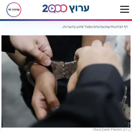
שידור חי
דף הבית
חדשות
ביטחוני
סוכל פיגוע בהשראת דאע"ש: צעיר מהנגב תכנן פיגוע התאבדות בבאר שבע
(צילום: Yossi Zamir/Flash90)