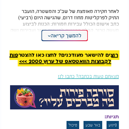
במסירת מידע לאויב
השליטה
לאחר חקירה מאומצת של שב"כ והמשטרה, הועבר
התיק לפרקליטות מחוז דרום, שהגישה היום (רביעי)
כתב אישום הכולל עבירות חמורות: הכנות לביצוע
מעשה טרור, קבלת הדרכות למטרות טרור ועבירות נשק
להמשך קריאה
נוספות.
הגורמים הביטחוניים הדגישו כי סיכול התוכנית בשלב
מוקדם מנע "פגיעה קשה בחיי אזרחים וחיילים",
רוצים להישאר מעודכנים? לחצו כאן להצטרפות
והחקירה משקפת מגמה מתמשכת של ניסיונות חדירה
לקבוצות הוואטסאפ של ערוץ 2000 >>>
של אידיאולוגיות קיצוניות גם בקרב צעירים מהפנים
הארץ.
מצאתם טעות בכתבה? כתבו לנו
תגיות:
פיגוע
באר שבע
סיכול