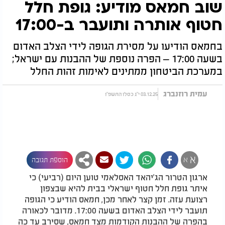
שוב חמאס מודיע: גופת חלל
חטוף אותרה ותועבר ב-17:00
בחמאס הודיעו על מסירת הגופה לידי הצלב האדום
בשעה 17:00 – הפרה נוספת של ההבנות עם ישראל;
במערכת הביטחון ממתינים לאימות זהות החלל
עמית רוזנברג
03.12.25 י"ג כסלו התשפ"ו
א
א
הוספת תגובה
ארגון הטרור הג'יהאד האסלאמי טוען היום (רביעי) כי
איתר גופת חלל חטוף ישראלי בבית להיא שבצפון
רצועת עזה. זמן קצר לאחר מכן, חמאס הודיע כי הגופה
תועבר לידי הצלב האדום בשעה 17:00. מדובר לכאורה
בהפרה של ההבנות הקודמות מצד חמאס, שסירב עד כה