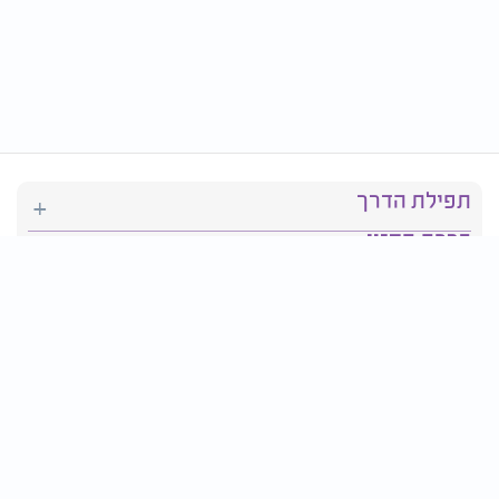
תפילת הדרך
ברכת המזון
יהדות
סידור תפילה
בריאות
חגים ומועדים