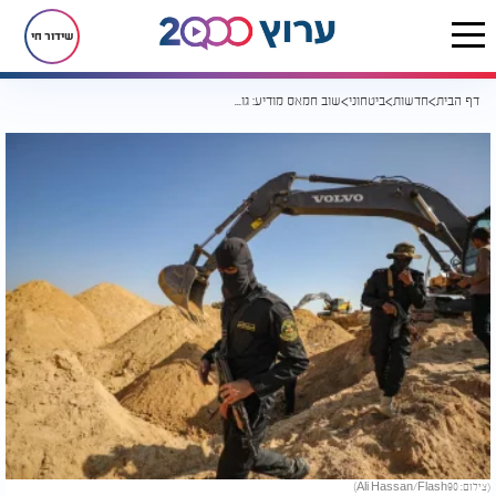
שידור חי
דף הבית
חדשות
ביטחוני
שוב חמאס מודיע: גופת חלל חטוף אותרה ותועבר ב-17:00
(צילום: Ali Hassan/Flash90)