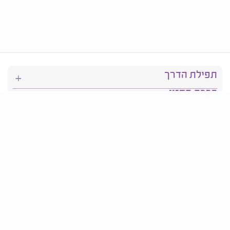
תפילת הדרך
ברכת המזון
יהדות
סידור תפילה
בריאות
חגים ומועדים