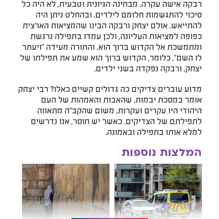
רבקה אישה עקרה. מבחינה הגיונית וטבעית, לא היה כל
סיכוי להתגשמות חלומם לילדים, ובהחלט ניתן היה
להתייאש. אולם יצחק ורבקה הבינו שהמציאות הארצית
כפופה למציאות העליונה, ולכן עמדו בתפילה נרגשת
ומתמשכת אל הקדוש ברוך הוא. והתורה מעידה "ויעתר
לו השם", כלומר, הקדוש ברוך הוא שמע את תפילתו של
יצחק, ורבקה נפקדה בשני ילדים.
מדוע עוברים צדיקים כה גדולים קשיים כאלו? רבי יצחק
אומר במסכת יבמות, שהאבות והאמהות של העם
היהודי היו עקרים ועקרות, משום שהקב"ה מתאווה
לתפילתם של הצדיקים. כאשר יש חוסר, אנו נדרשים
למלא אותו בתפילה ובאמונה.
המלצות נוספות