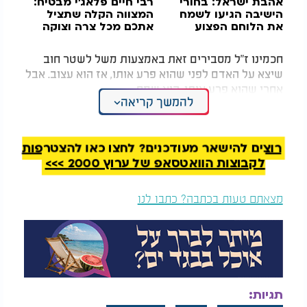
אהבת ישראל: בחורי
רבי חיים פלאג'י מבטיח:
הישיבה הגיעו לשמח
המצווה הקלה שתציל
את הלוחם הפצוע
אתכם מכל צרה וצוקה
חכמינו ז"ל מסבירים זאת באמצעות משל לשטר חוב
שיצא על האדם לפני שהוא פרע אותו, אז הוא עצוב. אבל
אחרי שהוא פרע אותו, הוא שמח.
להמשך קריאה
אותו דבר עם דוד המלך עליו השלום: כשהקב"ה אמר לו:
'הִננְיִ מֵקִים עָלֶיךָ רָעָה מִבֵּיתֶךָ', דוד המלך פחד. הוא לא
ידע מי, אולי עבד, אולי ממזר, הוא לא ירחם עליי! אבל
רוצים להישאר מעודכנים? לחצו כאן להצטרפות
עכשיו, שהוא יודע שזה אבשלום בנו, הוא אומר מזמור.
לקבוצות הוואטסאפ של ערוץ 2000 >>>
אבל לכאורה זה גרוע, שבנו של אדם רודף אותו, ועוד
מצאתם טעות בכתבה? כתבו לנו
כדי להורגו. אלא מה? דוד מחנך אותנו, שבכל מקרה
עלינו למצוא את נקודת האור שבתוך החשיכה, והאור
הוא שהבן ירחם עליו יותר מעבד.
וכך בכל מה שהקב"ה עושה, צריך למצוא את האור גם
במקרה של אובדן".
תגיות: