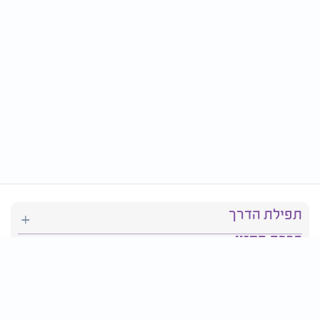
תפילת הדרך
ברכת המזון
יהדות
סידור תפילה
בריאות