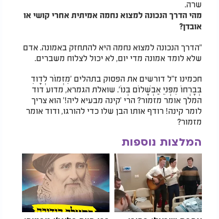
שרה.
מהי הדרך הנכונה למצוא נחמה אמיתית אחרי קושי או
אובדן?
"הדרך הנכונה למצוא נחמה היא להתחזק באמונה. אדם
שלא לומד אמונה מדי יום, לא יכול לצלוח משברים.
חכמינו ז"ל דורשים את הפסוק בתהלים 'מִזְמוֹר לְדָודִ
בְּבָרְחוֹ מִפְּניֵ אַבְשָׁלוֹם בְּנוֹ'. שואלת הגמרא, מדוע דוד
המלך אומר מזמור? הרי 'קינה מבעיא ליה!' הוא צריך
לומר קינה! רודף אותו הבן שלו כדי להורגו, ודוד אומר
מזמור?
המלצות נוספות