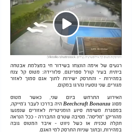
Play
התרסקות מטוס קל. אילוסטרציה. (צילום: Viktollio/shuttrstock)
Video
רגעים של אימה הונצחו בשידור חי במצלמת אבטחה
ביתית בעיר קורל ספרינגס, פלורידה: מטוס קל צנח
במהירות - והתרסק ישירות לתוך אגם סמוך לאזור
מגורים. שני נוסעיו נהרגו במקום.
האירוע התרחש ביום שני, כאשר מטוס
מסוג
Beechcraft Bonanza
היה בדרכו לעבר ג'מייקה,
במסגרת משימת סיוע הומניטרית לאזורים שנפגעו
מהוריקן "מליסה". מסיבה שטרם התבררה - ככל הנראה
תקלה טכנית או כשל ניווט - איבד המטוס גובה
במהירות, ובתוך שניות התרסק למי האגם.