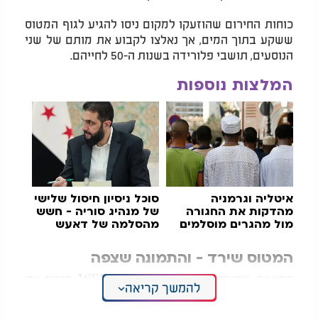
כוחות החירום שהוזעקו למקום ניסו להגיע לגוף המטוס
ששקע בתוך המים, אך נאלצו לקבוע את מותם של שני
הנוסעים, תושבי פלורידה בשנות ה-50 לחייהם.
המלצות נוספות
איטליה וגרמניה
סוכל ניסיון חיסול שלישי
מהדקות את החגורה
של מנהיג סוריה - חשש
מול מהגרים מוסלמים
מהסלמה של דאעש
בדרום המדינה
המטוס שירד - והתמונה שצפה
התיעוד, שפורסם ברשת המקומית WSVN, חושף את
להמשך קריאה
הרגע שבו המטוס מופיע לפתע בקצה המסך, צולל
בזווית חדה, ונעלם באגם תוך שניות. אחד השכנים