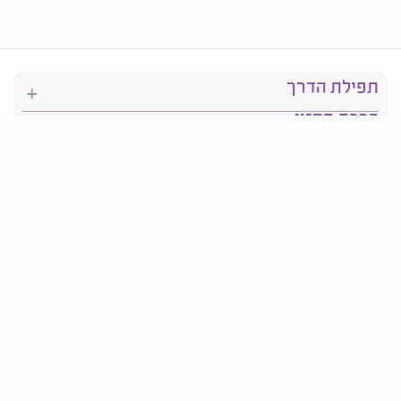
תפילת הדרך
ברכת המזון
יהדות
סידור תפילה
בריאות
חגים ומועדים