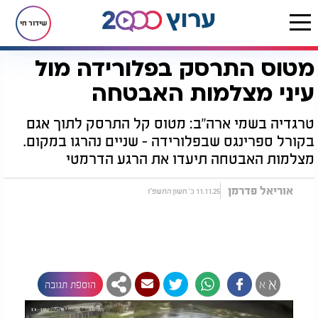
שידור חי
מטוס התרסק בפלורידה מול
דף הבית
חדשות
חדשות בעולם
מטוס התרסק בפלורידה מול עיני מצלמות האבטחה
עיני מצלמות האבטחה
טרגדיה בשמי ארה"ב: מטוס קל התרסק לתוך אגם
בקורל ספרינגס שבפלורידה - שניים נהרגו במקום.
מצלמות האבטחה תיעדו את הרגע הדרמטי
אוריאל פדרמן
11.11.25 כ' חשון התשפ"ו
א
א
הוספת תגובה