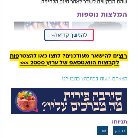
שהם מבקשים לשדר לאחר סיום הלחימה.
המלצות נוספות
להמשך קריאה
רוצים להישאר מעודכנים? לחצו כאן להצטרפות
לקבוצות הוואטסאפ של ערוץ 2000 >>>
שעות לפני הטקס
טראמפ בנאום
החשוב מגדל אייפל
ההשבעה: "הקב"ה הציל
פונה
אותי כדי להפוך את
מצאתם טעות בכתבה? כתבו לנו
אמריקה לגדולה שוב"
לדברי מאמון עבד אל-כרים, מי שכיהן בעבר כראש
רשות העתיקות הסורית, מדובר באירוע כואב במיוחד:
"זה לא רק גניבה של פריטים יקרים - זו פגיעה בזהות
הלאומית. באגף שנפרץ היו פסלים ועמודים שספרו את
תגיות:
ההיסטוריה של סוריה עוד לפני הולדת הנצרות."
דמשק
שוד
מאז פרוץ מלחמת האזרחים ב־2011, נעשו ניסיונות