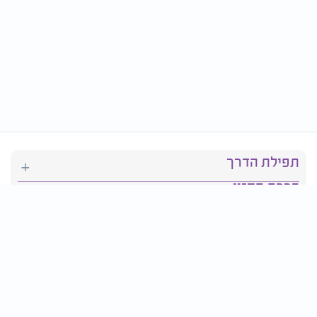
תפילת הדרך
ברכת המזון
יהדות
סידור תפילה
בריאות
חגים ומועדים