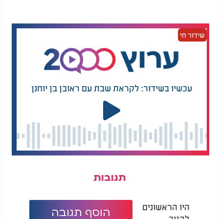
רבים להעביר אוצרות תרבות מהאזורים שנפגעו - אל
הבירה דמשק, במטרה להגן עליהם.
שידור חי
זה קרה במיוחד לאחר הזעזוע העולמי מהריסת העיר
תדמור ההיסטורית על ידי דאעש ב־2015.
אלא שכעת, נראה שגם המוזיאון המרכזי, שנחשב עד כה
למוגן -
.
כבר לא חסין
עכשיו בשידור: לקראת שבת עם ראובן בן יוחנן
תגובות
היו הראשונים
הוסף תגובה
להגיב