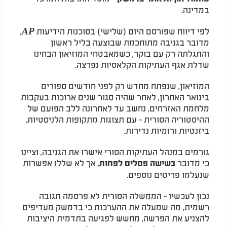
במדינה.
לפי דיווח שפורסם היום (שלישי) בסוכנות הידיעות
AP
,
מדובר בגניבה מתוחכמת שבוצעה בליל ראשון
והתגלתה רק עם בוקר, כשמאבטחי המוזיאון הבחינו
שדלת אגף העתיקות הקלאסיות נפרצה.
המוזיאון, שנפתח מחדש רק לפני חודשים ספורים
בינואר האחרון, לאחר שהיה סגור שנים ארוכות בעקבות
מלחמת האזרחים, נחשב עד לאחרונה ללב הפועם של
ההיסטוריה הסורית - עם תצוגות מתקופות הלניסטיות,
ביזנטיות ורומיות נדירות.
גורמים במנהל העתיקות הסורי אישרו את הגניבה, וציינו
כי מדובר
, אך לא שללו אפשרות
בשישה פסלים לפחות
שנעלמו פריטים נוספים.
נכון לעכשיו - הממשלה הסורית לא פרסמה תגובה
רשמית, מה שמעלה את ההערכות כי בדמשק מעדיפים
להצניע את הפרשה, מחשש לפגיעה בתדמית היציבות