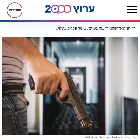
שידור חי
דף הבית
חדשות
חדשות בעולם
שישה פסלים עתיקים נגנבו מהמוזיאון הלאומי בדמשק
(צילום: Melnikov Dmitriy/shutterstock)