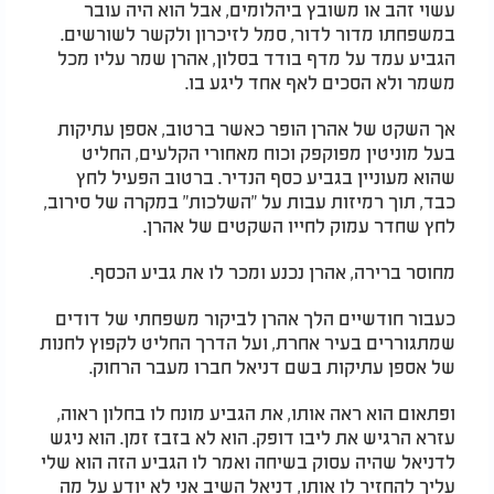
עשוי זהב או משובץ ביהלומים, אבל הוא היה עובר
במשפחתו מדור לדור, סמל לזיכרון ולקשר לשורשים.
הגביע עמד על מדף בודד בסלון, אהרן שמר עליו מכל
משמר ולא הסכים לאף אחד ליגע בו.
אך השקט של אהרן הופר כאשר ברטוב, אספן עתיקות
בעל מוניטין מפוקפק וכוח מאחורי הקלעים, החליט
שהוא מעוניין בגביע כסף הנדיר. ברטוב הפעיל לחץ
כבד, תוך רמיזות עבות על "השלכות" במקרה של סירוב,
לחץ שחדר עמוק לחייו השקטים של אהרן
.
מחוסר ברירה, אהרן נכנע ומכר לו את גביע הכסף.
כעבור חודשיים הלך אהרן לביקור משפחתי של דודים
שמתגוררים בעיר אחרת, ועל הדרך החליט לקפוץ לחנות
של אספן עתיקות בשם דניאל חברו מעבר הרחוק.
ופתאום הוא ראה אותו, את הגביע מונח לו בחלון ראוה,
עזרא הרגיש את ליבו דופק. הוא לא בזבז זמן. הוא ניגש
לדניאל שהיה עסוק בשיחה ואמר לו הגביע הזה הוא שלי
עליך להחזיר לו אותו, דניאל השיב אני לא יודע על מה