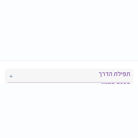
תפילת הדרך
ברכת המזון
יהדות
סידור תפילה
בריאות
חגים ומועדים