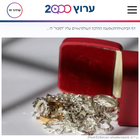
שידור חי
דף הבית
יהדות
מענה ההלכה העולמי
איים עליו "למכור" לו פריט יקר ערך. האם מדובר במכירה או בגניבה?
(צילום: Pixel Enforcer/shutterstock)