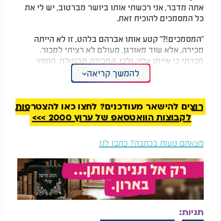
אתה מדבר, אני רכשתי אותו ביושר מברטוב, יש לי את
כל המסמכים להוכיח זאת.
"המסמכים!?" קטע אותו אברהם בלהט, זו לא הייתה
מכירה, אלא שוד מאורגן. מעולם לא רציתי למכור.
מכרתי כי איימו עליי, ולכן, המכירה מבוטלת. החפץ
נשאר שלי, ואתה חייב להשיב לי אותו".
להמשך קריאה
המלצות נוספות
רוצים להישאר מעודכנים? לחצו כאן להצטרפות
לקבוצות הוואטסאפ של ערוץ 2000 >>>
מצאתם טעות בכתבה? כתבו לנו
היכן יש להדליק את
"שיקרו" עבורי, מה אני
נרות החנוכה? כל מה
עושה?
שצריך לדעת
מה דעתך, האם יש תוקף הלכתי למכירה שנעשתה בכל
תגיות: