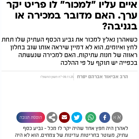
איים עליו "למכור" לו פריט יקר
ערך. האם מדובר במכירה או
בגניבה?
כשאהרן נאלץ למכור את גביע הכסף העתיק שלו תחת
לחץ ואיומים, הוא לא דמיין שיראה אותו שוב בחלון
ראווה של חנות עתיקות. האם למכירה שנעשתה
בכפייה יש תוקף על פי ההלכה
הרב אביאור אברהם יפרח
09.11.25 י"ח חשון התשפ"ו
א
א
הוספת תגובה
לאהרן היה חפץ אחד שהיה יקר לו מכל - גביע כסף
עתיק, מעוטר בחריטות עדינות של צמחים. הוא לא היה