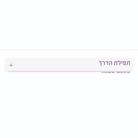
תפילת הדרך
ברכת המזון
יהדות
סידור תפילה
בריאות
חגים ומועדים