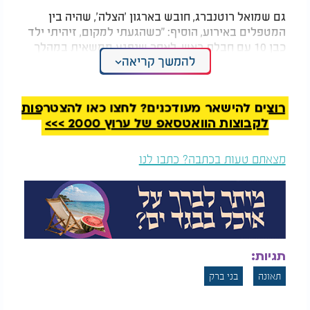
גם שמואל רוטנברג, חובש בארגון 'הצלה', שהיה בין
המטפלים באירוע, הוסיף: "כשהגעתי למקום, זיהיתי ילד
כבן 10 עם חבלת ראש, לאחר שנפגע ממשאית במהלך
להמשך קריאה
רכיבה. יחד עם צוותי מד"א, הענקנו לו טיפול רפואי
שכלל קיבועים וחבישות, והוא פונה במצב בינוני לחדר
הטראומה בבית החולים שיבא בתל השומר".
רוצים להישאר מעודכנים? לחצו כאן להצטרפות
לקבוצות הוואטסאפ של ערוץ 2000 >>>
מצאתם טעות בכתבה? כתבו לנו
תגיות:
תאונה
בני ברק