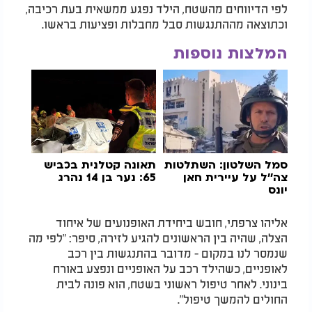
לפי הדיווחים מהשטח, הילד נפגע ממשאית בעת רכיבה,
וכתוצאה מההתנגשות סבל מחבלות ופציעות בראשו.
המלצות נוספות
סמל השלטון: השתלטות
תאונה קטלנית בכביש
צה''ל על עיירית חאן
65: נער בן 14 נהרג
יונס
אליהו צרפתי, חובש ביחידת האופנועים של איחוד
הצלה, שהיה בין הראשונים להגיע לזירה, סיפר: "לפי מה
שנמסר לנו במקום - מדובר בהתנגשות בין רכב
לאופניים, כשהילד רכב על האופניים ונפצע באורח
בינוני. לאחר טיפול ראשוני בשטח, הוא פונה לבית
החולים להמשך טיפול".