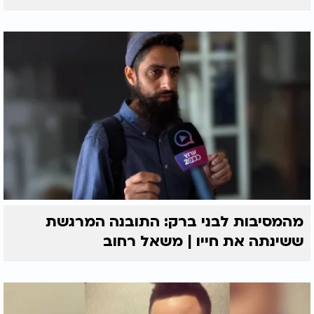
מהמסיבות לבני ברק: התובנה המרגשת
ששינתה את חייו | משאל רחוב