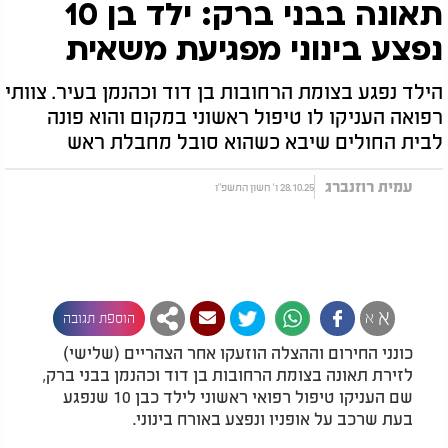
תאונה בבני ברק: ילד בן 10
נפצע בינוני מפגיעת משאית
הילד נפגע בצומת הרחובות בן דוד וכהנמן בעיר. צוותי
רפואה העניקו לו טיפול ראשוני במקום והוא פונה
לבית החולים שיבא כשהוא סובל מחבלת ראש
עמית רוזנברג
28.10.25 ו' חשון התשפ"ו
א
א
הוספת תגובה
כונני החירום וההצלה הוזעקו אחר הצהריים (שלישי)
לזירת תאונה בצומת הרחובות בן דוד וכהנמן בבני ברק,
שם העניקו טיפול רפואי ראשוני לילד כבן 10 שנפגע
בעת שרכב על אופניו ונפצע באורח בינוני.