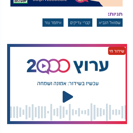
תגיות:
שמואל הנביא
קברי צדיקים
איתמר צור
שידור חי
עכשיו בשידור: אמונה ושמחה