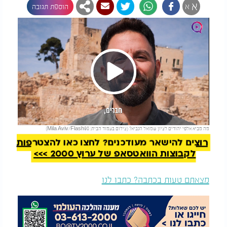
א
א
הוספת תגובה
Play
להמשך קריאה
מה מביא אלפי יהודים לציון שמואל הנביא? (צילום בעמוד הבית: Mila Aviv/Flash90)
Video
רוצים להישאר מעודכנים? לחצו כאן להצטרפות
לקבוצות הוואטסאפ של ערוץ 2000 >>>
מצאתם טעות בכתבה? כתבו לנו