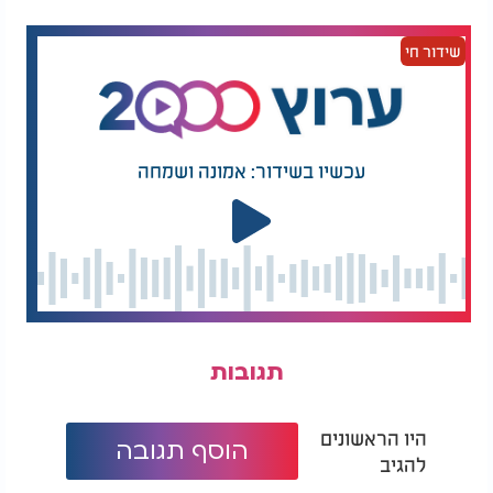
סופן, כמו מלחמת ששת הימים, מלחמת השחרור
ועוד. וגם כאן התחלנו באסון נורא ועברנו לתקומת עם
שידור חי
ישראל בארצו. כוח ההרתעה חזר ואנחנו הולכים היום
קוממיות בארצנו". השר שלמה קרעי ציין: "בכתיב חסר,
המילה 'תקמה' בגימטריה שווה ל-545 - אותו ערך
מספרי של 'ביבי נתניהו'".
עכשיו בשידור: אמונה ושמחה
כזכור, כבר לפני יותר משנה, ביום ציון שנה למתקפת
וטבח חמאס, הציע נתניהו לשנות את שם המלחמה:
"היום לפני שנה, פתחו מחבלי החמאס במתקפת פתע
רצחנית נגד ישראל. מאז אותו יום שחור אנחנו נלחמים,
זוהי מלחמת הקיום שלנו - 'מלחמת התקומה'".
תגובות
היו הראשונים
הוסף תגובה
להגיב