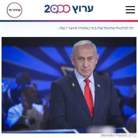
שידור חי
דף הבית
חדשות
חדשות בארץ
נתניהו מאשר רשמית: "מלחמת התקומה" - וזו עלות השינוי
(צילום: Aloni Mor/Flash90)