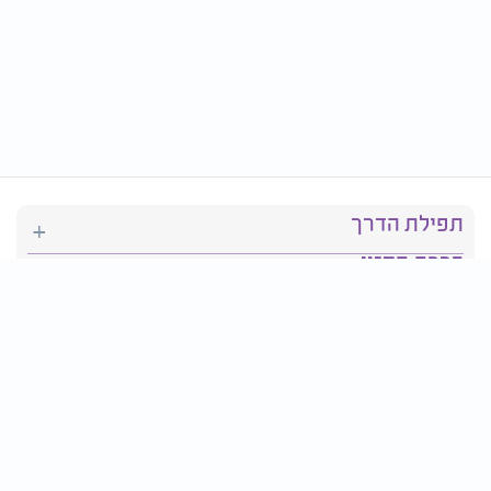
תפילת הדרך
ברכת המזון
יהדות
סידור תפילה
בריאות
חגים ומועדים