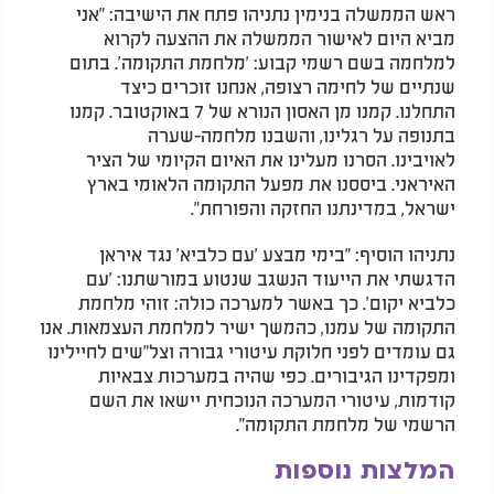
ראש הממשלה בנימין נתניהו פתח את הישיבה: "אני
מביא היום לאישור הממשלה את ההצעה לקרוא
למלחמה בשם רשמי קבוע: 'מלחמת התקומה'. בתום
שנתיים של לחימה רצופה, אנחנו זוכרים כיצד
התחלנו. קמנו מן האסון הנורא של 7 באוקטובר. קמנו
בתנופה על רגלינו, והשבנו מלחמה-שערה
לאויבינו. הסרנו מעלינו את האיום הקיומי של הציר
האיראני. ביססנו את מפעל התקומה הלאומי בארץ
ישראל, במדינתנו החזקה והפורחת".
נתניהו הוסיף: "בימי מבצע 'עם כלביא' נגד איראן
הדגשתי את הייעוד הנשגב שנטוע במורשתנו: 'עם
כלביא יקום'. כך באשר למערכה כולה: זוהי מלחמת
התקומה של עמנו, כהמשך ישיר למלחמת העצמאות. אנו
גם עומדים לפני חלוקת עיטורי גבורה וצל"שים לחיילינו
ומפקדינו הגיבורים. כפי שהיה במערכות צבאיות
קודמות, עיטורי המערכה הנוכחית יישאו את השם
הרשמי של מלחמת התקומה".
המלצות נוספות