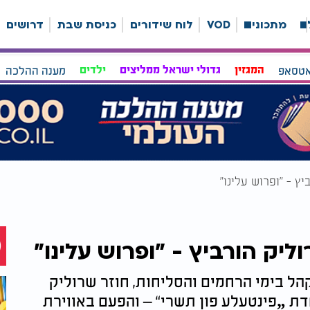
ה
מתכונים
VOD
לוח שידורים
כניסת שבת
דרושים
אטסאפ
המגזין
גדולי ישראל ממליצים
ילדים
מענה ההלכה
ל בימי הרחמים והסליחות, חוזר שרוליק
ת „פינטעלע פון תשרי“ – והפעם באווירת