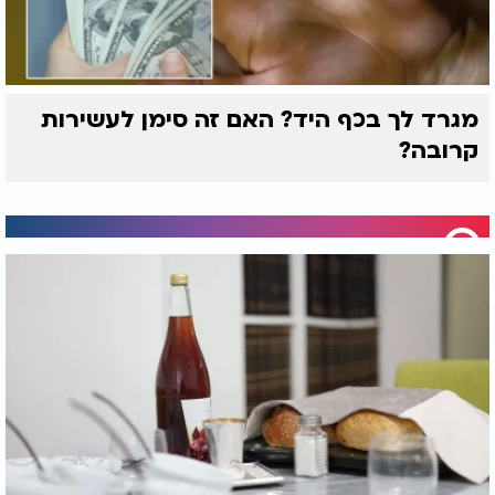
ושל ניצחון הנצח היהודי.
כשנעמוד כולנו בשמחת תורה הקרובה, נרקוד עם ספר
התורה ונאמר בלב אחד:
"ה' עוז לעמו ייתן - ה' יברך את עמו בשלום."
מגרד לך בכף היד? האם זה סימן לעשירות
כי השנה, יותר מתמיד,
שמחת התורה היא שמחה
קרובה?
שלימה.
ושוב יישמע הפסוק מהדהד בארץ ישראל כולה:
"וַתְּהִי שִׂמְחָה גְּדוֹלָה מְאֹד".