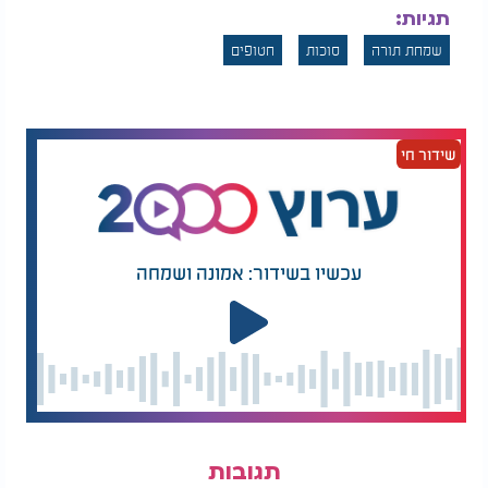
תגיות:
מציאות של ישועה.
שמחת תורה
סוכות
חטופים
המלצות נוספות
שידור חי
היהודי שסירב לקבל
הראשל"צ בפגישתו עם
מביל גייטס 250,000$
פוטין נשיא רוסיה:
עכשיו בשידור: אמונה ושמחה
"לפתע קטע אותי"
מאות אלפי לבבות פועמים עכשיו באמונה אחת:
"ה' אלוקינו ה' אחד!"
זו אינה רק סיסמה - זו תחושת חיים. העם הזה, שחי את
התורה ונושם אמונה, רואה בעיניו את הנס מתרחש.
שמחת תורה - שמחה של גאולה
תגובות