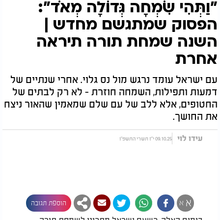
"וַתְּהִי שִׂמְחָה גְּדוֹלָה מְאֹד":
הפסוק שמתגשם מחדש |
השנה שמחת תורה תיראה
אחרת
עם ישראל עומד נרגש מול נס גלוי. אחרי שנתיים של
דמעות ותפילות, השמחה חוזרת - לא רק לבתים של
החטופים, אלא ללב של עם שלם שמאמין שהאור ניצח
את החושך.
עידו לוי
09.10.25 י"ז תשרי התשפ"ו
א
א
הוספת תגובה
בימים האלה, כשעם ישראל מתכונן לשמחת תורה,