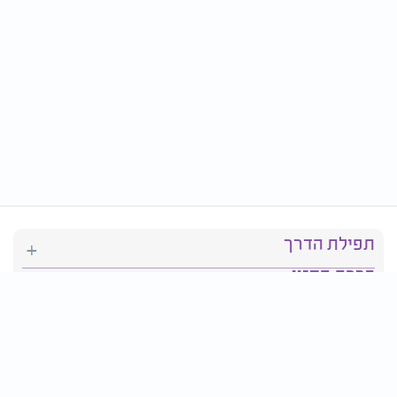
תפילת הדרך
ברכת המזון
יהדות
סידור תפילה
בריאות