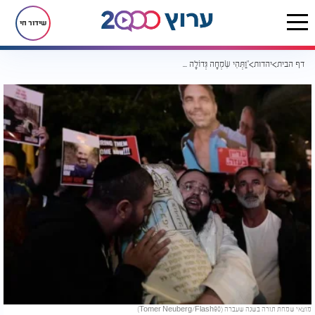
שידור חי
דף הבית
יהדות
"וַתְּהִי שִׂמְחָה גְּדוֹלָה מְאֹד": הפסוק שמתגשם מחדש | השנה שמחת תורה תיראה אחרת
מוצאי שמחת תורה בשנה שעברה (Tomer Neuberg/Flash90)