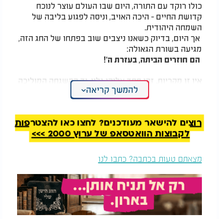
כולו רוקד עם התורה, היום שבו העולם עוצר לנוכח
קדושת החיים - היכה האויב, וניסה לפגוע בליבה של
השמחה היהודית.
אך היום, בדיוק כשאנו ניצבים שוב בפתחו של החג הזה,
מגיעה בשורת הגאולה:
הם חוזרים הביתה, בעזרת ה'!
אין זו מקריות. זהו חסד אלוקי גלוי, יד ההשגחה המוליכה
להמשך קריאה
את ההיסטוריה של עם ישראל.
אותו יום שבו ניסה האויב לכבות את שמחת התורה -
הופך ליום שבו הקב"ה עצמו מחזיר את השמחה לעם
רוצים להישאר מעודכנים? לחצו כאן להצטרפות
הנצחי.
לקבוצות הוואטסאפ של ערוץ 2000 >>>
חג של שמחת השָׁבָה
מצאתם טעות בכתבה? כתבו לנו
חג הסוכות, שמלמד אותנו על הביטחון בה' ועל ההגנה
האלוקית, הופך השנה לחג של הודיה.
כל סוכה בארץ ישראל מרגישה חלק מסוכה אחת גדולה
.
-
סוכת האחדות, סוכת העם היהודי כולו
כל תפילה, כל פרק תהילים, כל דמעה של אם, כל
קריאת
תהילים
של ילד קטן - כל אלה התחברו יחד ויצרו