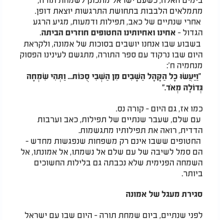
מתמלאים הלבבות בתחושת התרגשות יוצאת דופן.
אחרי שנתיים של כאב, תפילות ודמעות, מגיע הרגע
הגדול -
.
אחינו ואחיותינו החטופים חוזרים הביתה
בשבוע שבו אנחנו יושבים בסוכות של אמונה, ולקראת
היום שבו נרקוד עם ספר התורה, מתגשם לעינינו הפסוק
מנחמיה ח':
"וַיַּעֲשׂוּ כָל הַקָּהָל הַשָּׁבִים מִן הַשְּׁבִי סֻכּוֹת... וַתְּהִי שִׂמְחָה
גְּדוֹלָה מְאֹד."
כמו אז, גם היום - קורה נס.
עם שלם, שעבר שנתיים של תפילות, כאב וערבות
הדדית, רואה את תפילותיו מתגשמות.
החטופים ששבו אינם רק משפחות שנפגשות מחדש -
הם סמל לשיבה של עם שלם אל נשמתו, אל אמונתו, אל
השמחה הפנימית שלא נכבתה גם בלילות החשוכים
ביותר.
סגירת מעגל של אמונה
לפני שנתיים, ביום שמחת תורה - היום שבו עם ישראל