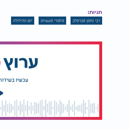
אינה אגדה, אלא מפת חיים שלמה, תורת עומק 
בת המלך, שהיא נשמתנו, על הנפילה והעלייה, 
תגיות:
רבי נחמן מברסלב
סיפורי מעשיות
יום ההילולה
את המשך הסיפור, כך אמר רבנו, העולם עוד לא
לתלמידיו,
"יסופר רק כשיבוא משיח."
דבריו מהדהדים עד היום - רמז לכך שיש סודו
סיפורי רבי נחמן אינם רק עבר של חסידות. הם ה
דימוי הוא קריאה להתעוררות. הם מלמדים אותנ
החושך, ולזכור שתמיד אפשר לשוב, להתחיל מחד
הנשמה הטהורה.
עכשיו בשידור
ביום ההילולא הקדוש הזה, נרים עיניים לשמיים
שנזכה ללמוד מדרכיו של הצדיק, לשמוח באמת
בתוכנו רבנו נחמן מברסלב זצוק"ל - אשר ממשיך