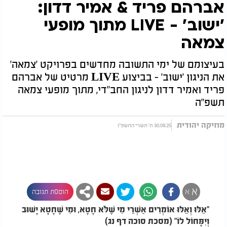
אברהם פריד & אמיר דדון:
'ישוב' - LIVE מתוך מופעי
צמאה
בעיצומם של ימי התשובה מחדשים בפרויקט 'צמאה'
את הניגון 'ישוב' - בביצוע LIVE מרטיט של אברהם
פריד ואמיר דדון לניגון החב"די, מתוך מופעי צמאה
תשפ"ה
מוזיקה יהודית
30.09.25 ח' תשרי התשפ"ו
א
א
הוספת תגובה
"אֵלּוּ וְאֵלּוּ אוֹמְרִים אַשְׁרֵי מִי שֶׁלֹּא חָטָא, וּמִי שֶׁחָטָא יָשׁוּב
וְיִמָּחוֹל לוֹ" (מסכת סוכה דף נג)