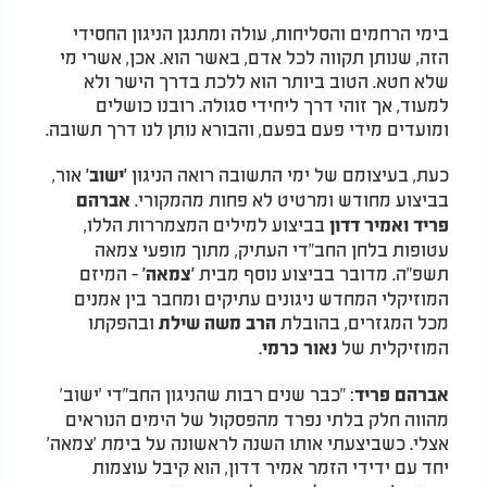
בימי הרחמים והסליחות, עולה ומתנגן הניגון החסידי
הזה, שנותן תקווה לכל אדם, באשר הוא. אכן, אשרי מי
שלא חטא. הטוב ביותר הוא ללכת בדרך הישר ולא
למעוד, אך זוהי דרך ליחידי סגולה. רובנו כושלים
ומועדים מידי פעם בפעם, והבורא נותן לנו דרך תשובה.
כעת, בעיצומם של ימי התשובה רואה הניגון
אור,
'ישוב׳
בביצוע מחודש ומרטיט לא פחות מהמקורי.
אברהם
בביצוע למילים המצמררות הללו,
פריד ואמיר דדון
עטופות בלחן החב"די העתיק, מתוך מופעי צמאה
תשפ"ה. מדובר בביצוע נוסף מבית
- המיזם
'צמאה'
המוזיקלי המחדש ניגונים עתיקים ומחבר בין אמנים
מכל המגזרים, בהובלת
ובהפקתו
הרב משה שילת
המוזיקלית של
.
נאור כרמי
: "כבר שנים רבות שהניגון החב"די 'ישוב'
אברהם פריד
מהווה חלק בלתי נפרד מהפסקול של הימים הנוראים
אצלי. כשביצעתי אותו השנה לראשונה על בימת 'צמאה'
יחד עם ידידי הזמר אמיר דדון, הוא קיבל עוצמות