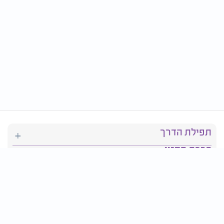
תפילת הדרך
ברכת המזון
יהדות
סידור תפילה
בריאות
חגים ומועדים