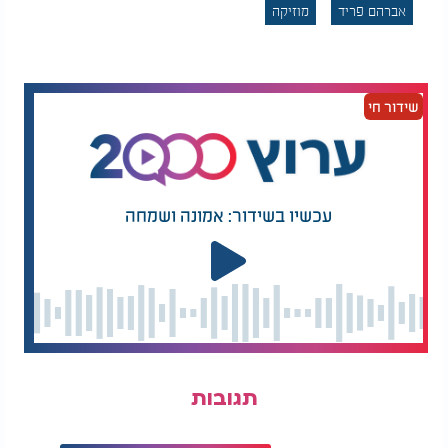
אברהם פריד
מוזיקה
אברהם פריד ואמיר דדון: "ישוב" - LIVE מתוך מופעי
צמאה
שידור חי
עכשיו בשידור: אמונה ושמחה
תגובות