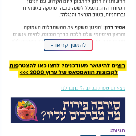
חדשות! זה הזמן להתכונן ליום הקדוש עם הניגון
המיוחד הזה. נתפלל לשנה טובה ומתוקה בגשמיות
וברוחניות, בטוב הנראה והנגלה".
: "הניגון משקף את ההשתדלות העמוקה
אמיר דדון
והרצון היומיומי שלנו ללכת בדרך הנכונה, להיות אנשים
טובים יותר, הורים טובים יותר, לתת מחילה באהבה ללא
להמשך קריאה
תנאים, בדיוק כפי שאנחנו מקבלים מהבורא".
האזנה ערבה!
רוצים להישאר מעודכנים? לחצו כאן להצטרפות
לקבוצות הוואטסאפ של ערוץ 2000 >>>
מצאתם טעות בכתבה? כתבו לנו
תגיות: