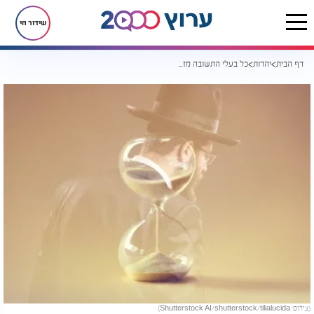
שידור חי
דף הבית
יהדות
כל בעלי התשובה מזדהים עם תחושת הפיספוס. אבל האם זה לטובתם?
(צילום: Shutterstock AI/shutterstock/tilialucida)