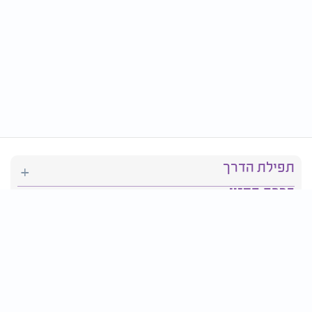
תפילת הדרך
ברכת המזון
יהדות
סידור תפילה
בריאות
חגים ומועדים