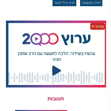
חזרה בתשובה
הרב אייל אונגר
הפספוס האמיתי איננו אם לא הספקנו הכול - אלא אם
לא טעמנו את מתיקות התורה והמצווה בשלווה.
כשזוכרים זאת, תחושת הפספוס הופכת לכלי מדרבן, אך
הלב נשאר מלא רוגע ושמחה "קנאת סופרים תרבה
שידור חי
חכמה" (גמרא בבא בתרא) הקנאה יכולה להניע לעשייה,
האדם לומד מאחרים וחווה השראה ומוטיבציה, אך
כאשר היא לא מניעה את האדם לעשייה, אלא לחרדות
ולחצים זה סימן שזו "הקנאה… מוציאה את האדם מן
העולם" (אבות)
עכשיו בשידור: הלכה למעשה עם הרב אמנון
חגיגי
איזון כוחות הנפש
ניצול הזמן מתוך שלווה נבנה כאשר האדם שואל את
עצמו: מה מוטל עלי ברגע הזה?
-
לא מה החמצתי, ולא
מה עוד אצטרך. ברגע שהאדם נוכח באמת בהווה,
הפספוס נרגע, והעשייה מתמלאת עומק. הנפש זקוקה
לשני כוחות: יראה - שלא לאבד, ואהבה - לשמוח
תגובות
בחיבור. השלם הוא זה שמחזיק בשניהם גם יחד.
המודעות תוביל לריפוי.