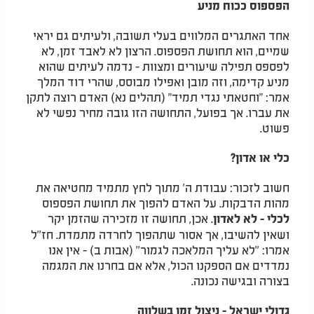
הפספוס ככוח מניע
אחד האתגרים המלווים בעלי תשובה, ולעיתים גם יראי
שמיים, הוא תחושת הפספוס. הרצון לא לאבד זמן, לא
לפספס תפילה שיעורים ומצוות - נדמה לעיתים שהוא
מניע קדימה, וזה מובן ואפילו מבוסס, שהרי דוד המלך
אמר: "וחטאתי נגדי תמיד" (תהלים נא) האדם רוצה לתקן
את עברו. אך בפועל, התחושה הזו גובה מחיר נפשי לא
פשוט
.
כלי או אדון?
חשוב לזכור: עבודת ה' מתוך לחץ מתמיד מחטיאה את
מהות הדבקות. על האדם להפוך את תחושת הפספוס
. אכן, תחושה זו מזכירה שהזמן יקר
לכלי - לא לאדון
ושאין להשיבו, אך אסור שתהפוך לחרדה מתמדת. חז''ל
אמרו: ''לא עליך המלאכה לגמור'' (אבות ב) - אין אנו
נמדדים אם הספקנו הכול, אלא אם בחרנו את המגמה
בצורה ובגישה נכונה
.
גדולי ישראל - ניצול זמן בשלווה