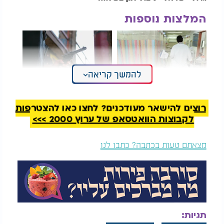
המלצות נוספות
להמשך קריאה
מרגש: יצא לפגישה עם
מעל הראש יש
רוצים להישאר מעודכנים? לחצו כאן להצטרפות
אשתו חולת אלצהיימר
מקטרגים: איך נפטרים
"היא לא יודעת מי אני"
מהם ומביאים ישועות?
לקבוצות הוואטסאפ של ערוץ 2000 >>>
גם הסיפורים על גדולי ישראל, שהיו מדקדקים בכל רגע,
מצאתם טעות בכתבה? כתבו לנו
מלמדים שהם פעלו מתוך רוגע ושלווה. ניצול הזמן לא
פגע בנפשם, אלא להפך - מפני שהיו מרוכזים בהווה,
מנצלים את זמן ההווה, לא השוו את עצמם לאחרים, ולא
חיו בעבר או בעתיד. שלוות הנפש שלהם היא שהביאה
לניצול הזמן האמיתי
.
תגיות:
הפספוס האמיתי