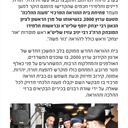
דיינים ותלמידי חכמים שהקדישו מזמנם היקר למען
מעמד
פתיחת בית ההוראה המרכזי “מענה ההלכה”
מטעם ערוץ 2000, בנשיאותו של מרן הראשון לציון
הגאון רבי יצחק יוסף שליט”א ובראשות תלמידו
ראש מוסדות “אור
המובהק הרה”ג רבי יניב עזיז שליט”א
יצחק” וראש כולל להוראה “נזר משה”.
בית ההוראה החדש ממוקם בלב המשכן החדש של
ארגון הקירוב ערוץ 2000, בו שוכנים המשרדים,
האולפנים והמחלקות הרבות, המשתרעים על פני כאלף
מטר מרובע. המתחם כולו מוקדש להפצת תורה, יהדות,
אמונה, קירוב וחיזוק וכעת משמש גם כבית הוראה
מרכזי בו מבקשי השם יקבלו מענה הלכתי מדויק לכל
שאלה, על ידי שורת רבנים בכירים הבקיאים ברזי
ההלכה וההוראה.