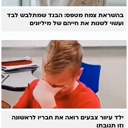
בהשראת צמח מטפס: הבגד שמתלבש לבד
ועשוי לשנות את חייהם של מיליונים
לקראת סיום העניק מרן שליט”א ברכה חמה למנהלי
הערוץ ולראשי הפעילים העושים לילות כימים להפצת
תורה ויהדות בעם ישראל. כלל הרבנים ומורי ההוראה
יצאו מהמעמד כשבידם תשורה יוקרתית - סט ספרים
מפואר מתורתו של מרן הראשון לציון שליט”א, לצד לוח
ילד עיוור צבעים רואה את חבריו לראשונה
השנה החדש של ערוץ 2000.
וזו תגובתו