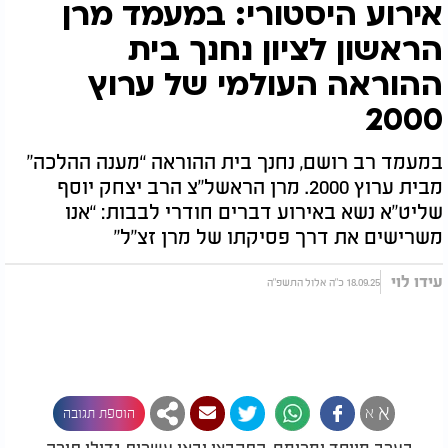
אירוע היסטורי: במעמד מרן
הראשון לציון נחנך בית
ההוראה העולמי של ערוץ
2000
במעמד רב רושם, נחנך בית ההוראה “מענה ההלכה”
מבית ערוץ 2000. מרן הראשל”צ הרב יצחק יוסף
שליט”א נשא באירוע דברים חודרי לבבות: “אנו
משרישים את דרך פסיקתו של מרן זצ"ל"
עידו לוי
18.09.25 כ"ה אלול התשפ"ה
א
א
הוספת תגובה
בערב מיוחד ומרומם, התקבצו ובאו עשרות גדולי תורה,