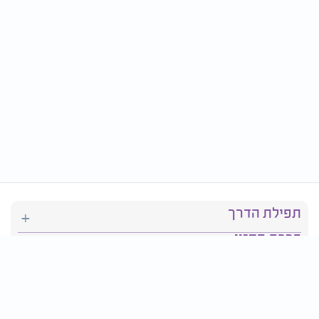
תפילת הדרך
ברכת המזון
יהדות
סידור תפילה
בריאות