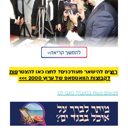
להמשך קריאה
ובס”ד בית ההוראה יהיה פתוח לשאלות 24 שעות
ובמגוון שפות על מנת לתת מענה מקסימלי לכלל
הפונים מכל רחבי העולם.
רוצים להישאר מעודכנים? לחצו כאן להצטרפות
לקבוצות הוואטסאפ של ערוץ 2000 >>>
את המעמד פתח ראש בית ההוראה הגר”י עזיז שליט”א
בדברי ברכה, בהם הודה למרן הראשון לציון על הכוונתו
מצאתם טעות בכתבה? כתבו לנו
והנחיותיו. הוא הדגיש כי כלל הרבנים המכהנים בבית
ההוראה נבחרו בקפידה רבה, לאחר בחינה מדוקדקת של
ניסיונם והיותם מורי הוראה בפועל בבתי דין ובבתי
הוראה חשובים.