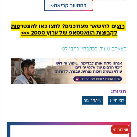
ידאג להחזירה לעם ישראל.
להמשך קריאה
המלצות נוספות
רוצים להישאר מעודכנים? לחצו כאן להצטרפות
לקבוצות הוואטסאפ של ערוץ 2000 >>>
מצאתם טעות בכתבה? כתבו לנו
לאורם של צדיקים: מה
איתמר צור חושף את
מביא אלפי יהודים לציון
כוחן של שלוש מילים |
שמואל הנביא?
הנס של רבי מאיר
והדלת לישועה
התוצאה של מפעלו הכביר ניכרת עד ימינו. כל תפילה
תגיות:
שאנו נושאים, כל דף גמרא שאנו לומדים, כל מצווה
רבי חייא
איתמר צור
שאנו מקיימים, הכל עומד על היסודות האיתנים שהניחו
רבי חייא ובניו. בזכותם, שרשרת הזהב של מסירת
התורה לא נותקה. הוא לא רק לימד בעצמו, אלא גם שלח
את תלמידיו, אותם ילדים שגידל על ברכי התורה, להפיץ
את האור הלאה בעצמם. כך, מתוך אמונה מוחלטת
שידור חי
ועבודה מאומצת, נשמרה הגחלת היהודית בוערת עד