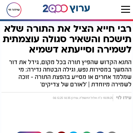
שידור חי
רבי חייא הציל את התורה שלא
דף הבית
יהדות
ערוץ 2000
סדרות הדיגיטל של ערוץ 2000
לאורם של צדיקים
רבי חייא הציל את התורה שלא תישכח והשאיר סגולה עוצמתית לשמירה וסייעתא דשמיא
תישכח והשאיר סגולה עוצמתית
לשמירה וסייעתא דשמיא
התנא הקדוש שהפיץ תורה בכל מקום, גידל את דור
ההמשך במסירות נפש, וגילה הבטחה נדירה: מי
שמלמד אחרים או מסייע בהפצת התורה - זוכה
לשמירה מיוחדת | 'לאורם של צדיקים'
עידו לוי
18.09.25 כ"ה אלול התשפ"ה, עודכן 14:35 04.12.25