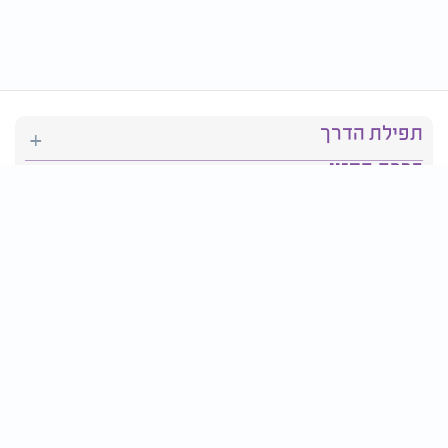
תפילת הדרך
ברכת המזון
יהדות
סידור תפילה
בריאות
חגים ומועדים