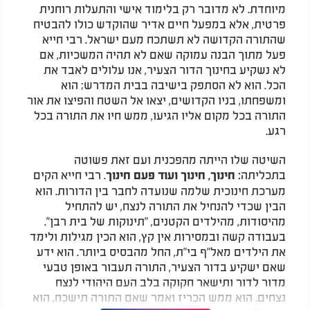
מיוחדת. לא מדובר רק בלימוד אישי והתעלות רוחנית
פרטית, אלא במפעל חיים אדיר שהוקדש כולו להבטיח
שהתורה הקדושה לא תשתכח מעם ישראל. רבי חייא
פעל מתוך הבנה עמוקה שאם לא תהיה המשכיות, אם
לא נשקיע בחינוך הדור הצעיר, אנו עלולים לאבד את
הכל. הוא לא הסתפק בישיבה בבית המדרש; הוא
ומשפחתו, בניו הקדושים, יצאו אל השטח והפיצו את אור
התורה בכל מקום אליו הגיעו, ממש חיו את התורה בכל
רגע.
השיטה שלו הייתה מהפכנית ועם זאת פשוטה
בתכליתה
. רבי חייא הקים
: חינוך, חינוך ועוד פעם חינוך
מערכת חינוכית שלמה שנועדה לחבר בין הדורות. הוא
הבין שכדי להנחיל את התורה לנצח, יש להתחיל
מהיסודות, מהילדים הקטנים, "תינוקות של בית רבן".
בעבודה קשה ובמסירות אין קץ, הוא הכין מגילות ולימד
את הילדים מאל"ף בי"ת, החל מהבסיס ביותר. הוא ידע
שאם ישקיע בדור הצעיר, התורה תעבור באופן טבעי
מדור לדור ותישאר חקוקה בלב העם היהודי לנצח
נצחים. הוא ממש הכריז ואמר שאם התורה תישכח, הוא