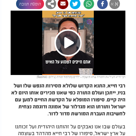
א
א
הוספת תגובה
Play
רבי חייא הציל את התורה שלא תישכח - ילדים בתלמוד תורה (צילום: flash90)
Video
רבי חייא, התנא הקדוש שלולא מסירות הנפש שלו ושל
בניו, ייתכן ועולם התורה כפי שאנו מכירים אותו היום לא
היה קיים. סיפורו המופלא על הקדשת החיים למען עם
ישראל ותורתו הוא מגדלור של אמונה ודוגמה נצחית
לחשיבות העברת המורשת מדור לדור
.
בעולם שבו אנו נאבקים על זהותנו היהודית ועל זכותנו
על ארץ ישראל, סיפורו של רבי חייא מהדהד בעוצמה