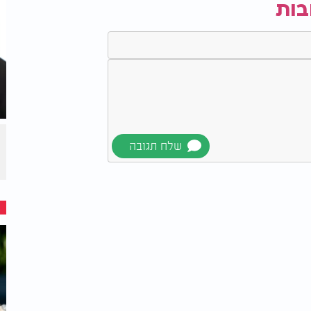
בות
, קמע לשמירה והגנה, ואת "מפתח הפרנסה"
קיעים יונצחו בקיר הנצחה מיוחד באולפן
 ידי גדולי ישראל
.
קריאה לכל יהודי ויהודייה להתחבר למפעל
.
לפרטים נוספים
הצטרפות למסגרת השותפות עם ערוץ 2000 ניתן ללחוץ על הקישור המצורף או לחייג למספר