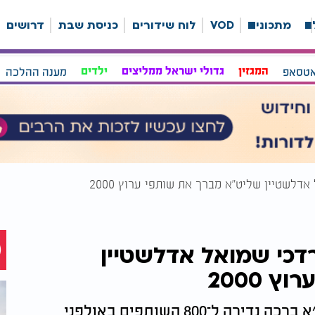
ה
מתכונים
VOD
לוח שידורים
כניסת שבת
דרושים
אטסאפ
המגזין
גדולי ישראל ממליצים
ילדים
מענה ההלכה
דלשטיין שליט"א מברך את שותפי ערוץ 2000
רדכי שמואל אדלשטיין
 2000
במעמד מרגש במיוחד העניק הרב שליט״א ברכה נדירה ל־800 השותפים באולפני