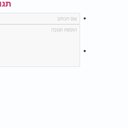
תגו
כל שותף ותורם זוכה לקבל לביתו שטר שותפות
המסוגל לעשירות על פי כתבי הקודש
.
שמות המש
החדש והמפואר, ותפילה אישית תיערך עבורם על
דבריו המאירים של הרב הגאון שליט"א מהווים 
האדיר של ערוץ 2000, ולהיות שותפים בזכות הנצחית של זיכוי הרבים
ול
0733212933.