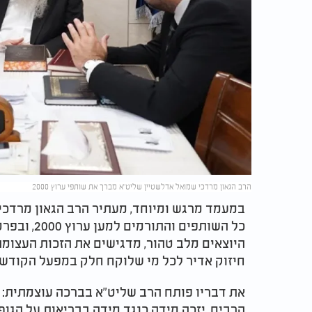
הרב הגאון מרדכי שמואל אדלשטיין שליט"א מברך את שותפי ערוץ 2000
במעמד מרגש ומיוחד, מעתיר הרב הגאון מרדכי
כל השותפים והתורמים למען ערוץ 2000, ובפרט להקמת האולפנים החדשים והמפוארים
היוצאים מלב טהור, מדגישים את הזכות העצומה 
חיזוק אדיר לכל מי שלוקח חלק במפעל הקודש 
את דבריו פותח הרב שליט"א בברכה עוצמתית: "
הרבים, יזכה מידה כנגד מידה בבריאות על הגוף