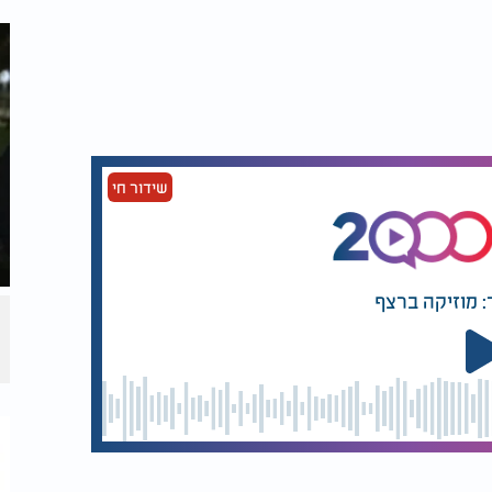
קלים חושף:
מהחושך לאור: אלו
ביקש
הצדיקים שמלווים אותנו
 דווקא אחרי
דווקא בימי האבל של
 נדירה?
חודש אב
שידור חי
בסיום דבריו, מציין הרב את חשיבות ההצטרפות למפעל של ערוץ 2000, ובמיוחד לתמיכה
 הפצת התורה והאמונה
. "
כל אדם ששותף בזיכוי
רבים, יידע לו מהאמונה שהוא מצטרף, בפרט בערוץ 2000, בפרט באולפנים החדשים, בכל מה
אלא
.
מדובר
"
השקעה במניה המרוויחה בעולם
"
: מוזיקה ברצף
ת בכל יום מיליוני זכויות לנצח
.
קריאה לכל יהודי ויהודייה להתחבר למפעל
פים בזכות הנצחית של זיכוי הרבים, אשר שכרה הוא ברכה,