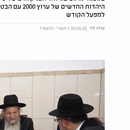
היהדות החדשי
למפעל הקודש
29.09.25 ז' תשרי התשפ"ו
עידו לוי