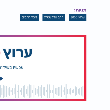
תגיות:
ערוץ 2000
הרב אדלשטיין
זיכוי הרבים
"זה היה בשבילי מסר
הרב עזרא ש
מהשמיים": ההבטחה של
למה הצדיק 
הרב שלום ארוש
שיקללו אותו
שעשה מצווה
באולפנים החדשים, המהווים את הלב הפועם של
שאנחנו עושים", אומר הרב
.
זוהי לא רק תרומה, 
עכשיו בשידור
בהזדמנות חד פעמית לזכות במניה רוחנית שצובר
לחצו כאן כדי להפוך לשותפים>
דבריו המאירים של הרב הגאון שליט"א מהווים 
האדיר של ערוץ 2000, ולהיות שות
הצלחה, בריאות והגנה מכל רע
.