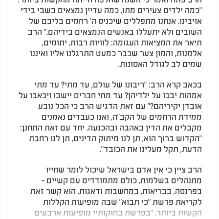
"כמה ילדים צעירים מתו, כמה עדיין נמצאים בשבי בידי
אויבינו. אנחנו מתפללים שיכניס ה' רחמים בליבם של
השובים ולא יתעללו באנשים הנמצאים בידיהם." הרב
תיאר את המציאות העגומה: לוויות רבות, יתומים,
אלמנות, והמון צער שכבר כמעט התרגלנו אליו ואיננו
שמים לב לגודל האסונות
.
בכאב קרא הרב: "ריבונו של עולם, עד מתי? עד מתי
אמהות יבכו על ילדיהן? עד מתי חברים יישבו ויכאבו על
אובדן יקיריהם?" עם זאת הדגיש הרב כי הכל נובע
ממידת הרחמים של הקב"ה, ואנו כעבדים נאמנים
מקבלים את הדין באהבה ובהכנעה. יחד עם זאת התחנן:
"הקדוש ברוך הוא, תן לנו מיתוק הדינים, תן לנו רחבת
הדעת, תקל מעלינו את הכובד
."
הרב ציין כי אין אדם בישראל שיכול לומר שחייו
מתנהלים בשלמות, כולם מתמודדים עם קשיים -
בפרנסה, בבריאות, במחשבות ודאגות. הוא קשר זאת
לקריאת פרשת "כי תבוא" שבה מופיעות הקללות
הקשות ביותר. "בפרשת בחוקותיי מופיעות ארבעים