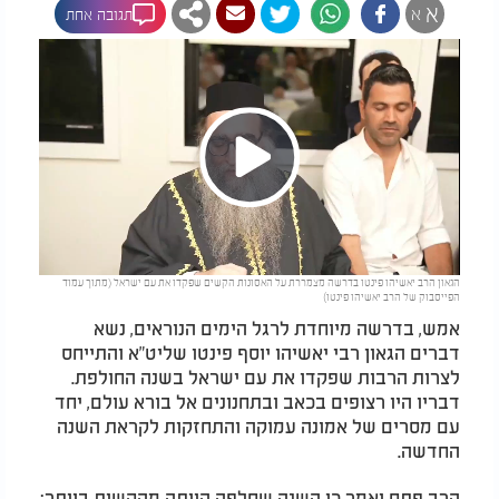
א
א
תגובה אחת
Play
הגאון הרב יאשיהו פינטו בדרשה מצמררת על האסונות הקשים שפקדו את עם ישראל (מתוך עמוד
Video
הפייסבוק של הרב יאשיהו פינטו)
אמש, בדרשה מיוחדת לרגל הימים הנוראים, נשא
דברים הגאון רבי יאשיהו יוסף פינטו שליט"א והתייחס
לצרות הרבות שפקדו את עם ישראל בשנה החולפת.
דבריו היו רצופים בכאב ובתחנונים אל בורא עולם, יחד
עם מסרים של אמונה עמוקה והתחזקות לקראת השנה
החדשה
.
הרב פתח ואמר כי השנה שחלפה הייתה מהקשות ביותר: