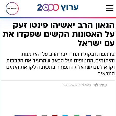
שידור חי
הגאון הרב יאשיהו פינטו זעק
דף הבית
יהדות
הגאון הרב יאשיהו פינטו זעק על האסונות הקשים שפקדו את עם ישראל
על האסונות הקשים שפקדו את
עם ישראל
בדמעות ובקול רועד דיבר הרב על האלמנות
והיתומים, החטופים ועל הכאב שמרעיד את הלבבות
וקרא לעם ישראל להתעורר בתשובה לקראת הימים
הנוראים
עידו לוי
09.09.25 ט"ז אלול התשפ"ה