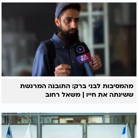
מהמסיבות לבני ברק: התובנה המרגשת
ששינתה את חייו | משאל רחוב