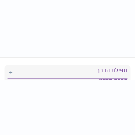
תפילת הדרך
ברכת המזון
יהדות
סידור תפילה
בריאות
חגים ומועדים