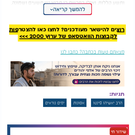
ותשע קללות, ואילו בפרשת כי תבוא יש תשעים ושמונה,
להמשך קריאה
כפול ומכופל," אמר. "משה רבנו בסוף ימיו כתב אותן כדי
להזהיר את עם ישראל
."
המלצות נוספות
רוצים להישאר מעודכנים? לחצו כאן להצטרפות
לקבוצות הוואטסאפ של ערוץ 2000 >>>
מצאתם טעות בכתבה? כתבו לנו
האם כל טראומה חייבת
"זה אפשרי": משנתו של
להותיר צלקת?
הרב יצחק פנגר על
הצלחה והתמדה
תגיות:
הרב הסביר את טעמן של הקללות: "עזרא הסופר תיקן
הרב יאשיהו פינטו
אסונות
ימים נוראים
שנקרא פרשת כי תבוא לפני
ראש השנה
כדי לומר תכלה
שנה וקללותיה, תחל שנה וברכותיה. על ידי הקריאה אנו
מעבירים את הקללות לשנה שעברה ומייחלים ששנה
חדשה תיפתח בברכות
."
שידור חי