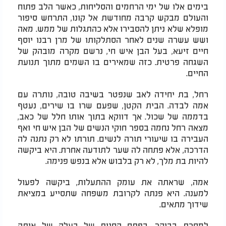
בימים אלו של ימי הרחמים והסליחות, כאשר הלב פתוח
והעולם מבקש קרבה מחודשת אל קונו, התרחש סיפור
מופלא שלא ניתן להסבירו אלא כהתגלות של ממש. מאה
ושש עשרה שנים לאחר הסתלקותו של מרן רבנו יוסף
חיים זיעא, בעל הבן איש חי, נרשם מקרה מובהק של
השגחה פרטית. כזה שמאירים בו השמים מתוך תנועת
החיים.
רחל, בת יחידה לאב שנפטר בשיבה טובה, נותרה עם
אמה לבדה. הבית הקטן, שפעם שרו בו שירים, נעטף
בדממה של שכול. אך דווקא בתוך אותו חלל של כאב,
מצאה רחל נחמה בספר חוקי הנשים של הבן איש חי ואף
העבירה בו שיעורי תורה לנשים. תורתו לא רק נתנה לה
הדרכה, אלא פתחה לה שער לתודעה אחרת. היא ביקשה
להיות בת מלך, לא רק בלבוש אלא בנפש פנימה.
אמה, שראתה את עומק ההתעלות, ביקשה לפעול
למענה. היא פנתה לקרובת משפחה שתסייע במציאת
שידוך מתאים.
למחרת בבוקר, בפתח החנות של בעלה של אותה