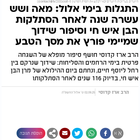
היוצרים. בעל זכות היוצרים זכאי לבקש את הסרת הסרטון מ-
contact@tv2000.co.il
))
התגלות בימי אלול: מאה ושש
עשרה שנה לאחר הסתלקות
הבן איש חי וסיפור שידוך
שמיימי פורץ את מסך הטבע
הרב ארז קדוסי חושף סיפור מופלא של השגחה
פרטית בימי הרחמים והסליחות: שידוך שנרקם בין
רחל ליוסף חיים, ונחתם ביום ההילולא של מרן הבן
איש חי, בדיוק 116 שנים לאחר הסתלקותו
הרב ארז קדוסי
02.09.25 ט' אלול התשפ"ה
א
א
הוספת תגובה