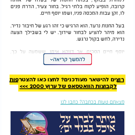
קרובה, הופיע לקוח בלתי רגיל. בחור צעיר, הדרת פנים
לו, זקן עבות המכסה פניו, ושמו יוסף חיים.
בעל החנות נרעד. הוא הרגיש כי זהו רגע של חיבור נדיר.
הוא מיהר להציע לבחור שידוך. יש לי בשבילך הצעה
נדירה, לחש בקול נרגש.
יוסף חיים הסכים. אך דווקא אימו, ששמעה על כך,
סירבה. היא אמרה בפשטות כי היא יתומה, ולא תהיה
להמשך קריאה
נדוניה.
הבחור לעומתה הרגיש אחרת. הוא ביקש להיפגש.
רוצים להישאר מעודכנים? לחצו כאן להצטרפות
לקבוצות הוואטסאפ של ערוץ 2000 >>>
מהרגע הראשון ניכר היה כי מדובר בזיווג שאינו
מהעולם הזה. אך האם עמדה על סירובה, והשניים נפרדו
מצאתם טעות בכתבה? כתבו לנו
בכאב.
כעבור חודשיים ללא קשר לשידוך כי לא היתה שום
קפדה הצד המשודכת, חלתה האם לפתע ונפטרה. ביום
השלושים לפטירתה, בצאתו מהאזכרה, שמע יוסף חיים