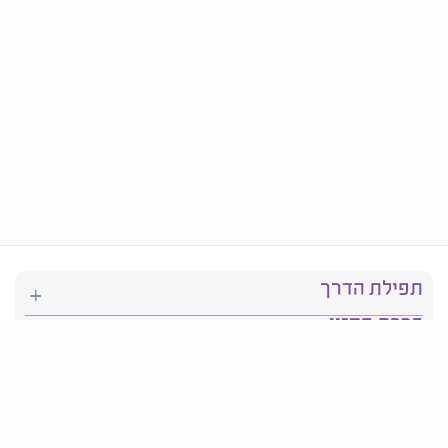
תפילת הדרך
ברכת המזון
יהדות
סידור תפילה
בריאות