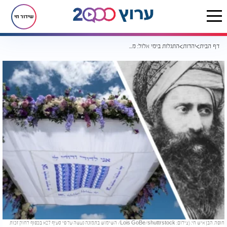
שידור חי
דף הבית
יהדות
התגלות בימי אלול: מאה ושש עשרה שנה לאחר הסתלקות הבן איש חי וסיפור שידוך שמיימי פורץ את מסך הטבע
חופה. הבן איש חי. (צילום: Lois GoBe/shuttrstock/ השימוש בתמונה נעשה על פי סעיף 27א בכפוף לחוק זכות