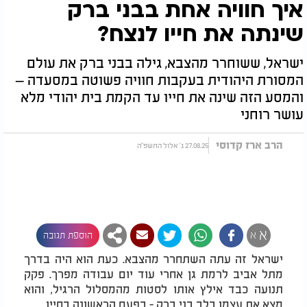
איך חוויה אחת בבני ברק
שינתה את חייו לנצח?
ישראל, ששוחרר מהצבא, גילה בבני ברק את עולם
המסורת היהודית בעקבות חוויה פשוטה במסעדה –
והמסע הזה שינה את חייו עד הקמת בית יהודי מלא
עושר רוחני
הרב ארז קדוסי
27.08.25 ג' אלול התשפ"ה
א
א
הוספת תגובה
ישראל זה עתה השתחרר מהצבא. כעת הוא היה בדרך
מתל אביב לרמת גן אחרי עוד יום עבודה מפרך. פקק
תנועה כבד אילץ אותו לסטות מהמסלול הרגיל, והוא
מצא את עצמו בלב בני ברק - בפעם הראשונה בחייו.