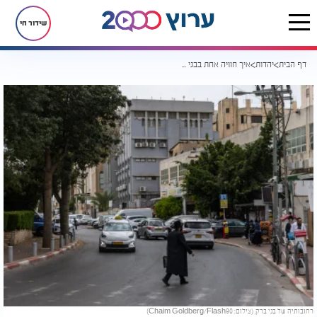
שידור חי
דף הבית
יהדות
איך חוויה אחת בבני ברק שינתה את חייו לנצח?
רחובותיה של בני ברק. (צילום: Chaim Goldberg/Flash90)