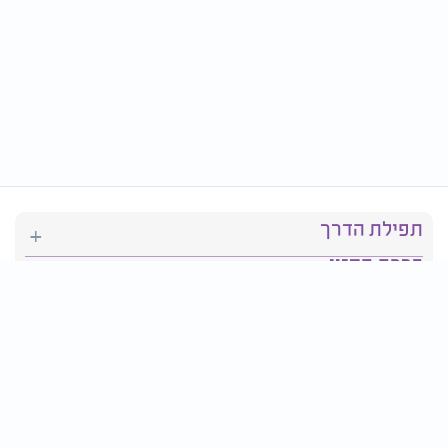
תפילת הדרך
ברכת המזון
יהדות
סידור תפילה
בריאות
חגים ומועדים