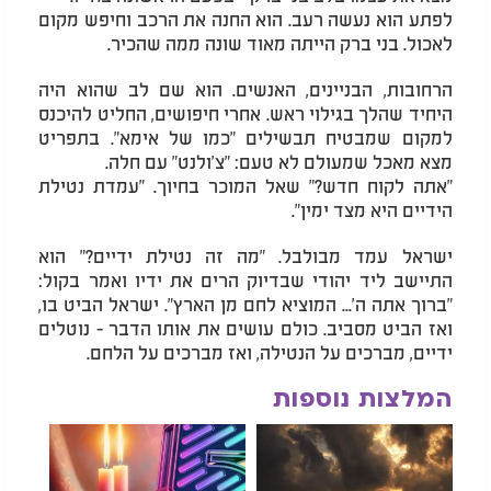
לפתע הוא נעשה רעב. הוא החנה את הרכב וחיפש מקום
לאכול. בני ברק הייתה מאוד שונה ממה שהכיר.
הרחובות, הבניינים, האנשים. הוא שם לב שהוא היה
היחיד שהלך בגילוי ראש. אחרי חיפושים, החליט להיכנס
למקום שמבטיח תבשילים "כמו של אימא". בתפריט
מצא מאכל שמעולם לא טעם: "צ'ולנט" עם חלה.
"אתה לקוח חדש?" שאל המוכר בחיוך. "עמדת נטילת
הידיים היא מצד ימין".
ישראל עמד מבולבל. "מה זה נטילת ידיים?" הוא
התיישב ליד יהודי שבדיוק הרים את ידיו ואמר בקול:
"ברוך אתה ה'... המוציא לחם מן הארץ". ישראל הביט בו,
ואז הביט מסביב. כולם עושים את אותו הדבר - נוטלים
ידיים, מברכים על הנטילה, ואז מברכים על הלחם.
המלצות נוספות