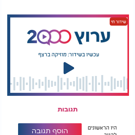
להגיע לעבודה עם הכיפה. "מה קרה, מישהו מת?" שאל
אותו
אחד העובדים בדאגה. "לא, למה?" השיב ישראל.
שידור חי
"אז למה אתה עם כיפה?" שאל העובד. ישראל הרגיש
נבוך והכניס את הכיפה לכיס במהירות. למחרת, חגגו
לאחד העובדים במשרד יום הולדת והזמינו פיצה. הוא
ראה את כולם אוכלים ללא ברכה, והרגיש שמשהו חסר
עכשיו בשידור: מוזיקה ברצף
לו.
הוא הוציא את הכיפה מהכיס, הניח אותה על ראשו, נטל
ידיים ובירך "המוציא". כל העובדים הביטו בו בהלם.
מאותו רגע, הוא לא הוריד את הכיפה מהראש.
זו הייתה רק ההתחלה. ישראל גילה עולם שלם שהוא לא
ידע שקיים. עולם של תורה, של מצוות, של חיבור לדבר
שגדול ממנו. עברו עשרים שנה מאז. ישראל הקים בית
תגובות
יהודי עם אישה כשרה, הוא יושב בבית המדרש עם
מגבעת וחליפה, קובע עיתים לתורה. הכול התחיל מכיפה
קטנה שיהודי נתן לו במתנה במסעדה בבני ברק. מי היה
היו הראשונים
מאמין?
הוסף תגובה
להגיב