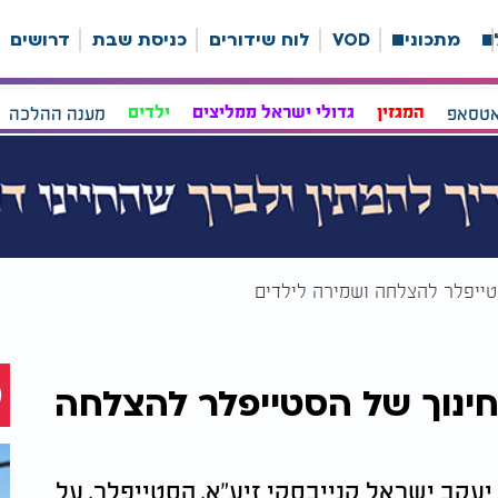
ה
מתכונים
VOD
לוח שידורים
כניסת שבת
דרושים
אטסאפ
המגזין
גדולי ישראל ממליצים
ילדים
מענה ההלכה
טייפלר להצלחה ושמירה לילדים
ינוך של הסטייפלר להצלחה
יעקב ישראל קנייבסקי זיע"א, הסטייפלר, על