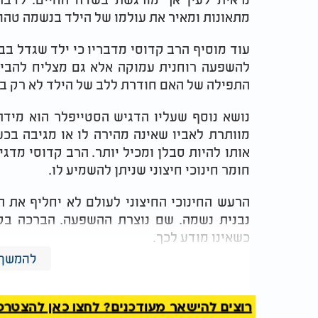
מתאונות ומאיר את עולמו של הילד בנשמה טהו
עוד מוסיף הרב קדוסי מדבריו כי ילד שגדל ב
להשפעה רוחנית עמוקה אלא גם מצליח להבין 
התפילה של האם חודרת ללב של הילד לא רק במו
נושא נוסף שעליו הדגיש הסטייפלר הוא מידת 
מוותרת לאביו שאינה מהירה לו או מגיבה בכ
אותו להיות סבלן ומכיל יותר. הרב קדוסי מדג
חומר חינוכי חיצוני שניתן להשמיע לו.
הרעש החינוכי החיצוני לעולם לא יחליף את ה
נבנית נשמה. שם נוצרת ההשפעה. הברכה בקו
כשאינו מודע לכך.
להמשך 
וכך חותם הרב קדוסי את דבריו בדברים נוקבי
הישראליות אל כוחן האמיתי אל הדיבור הקד
ילדינו מתוך
טהרה
ומתוך קדושה. וכך נקרב 
רוצים להישאר מעודכנים? לחצו כאן להצטרפות ל