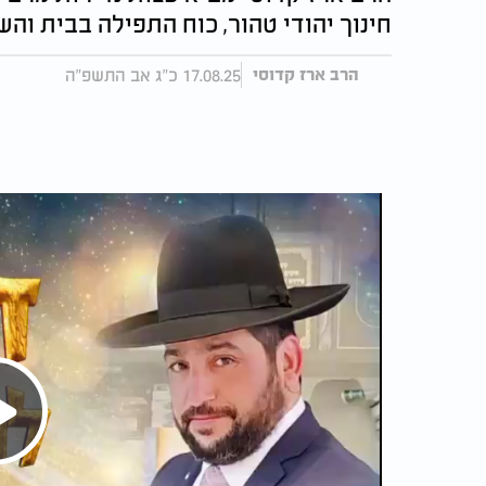
חינוך יהודי טהור, כוח התפילה בבית וה
17.08.25 כ"ג אב התשפ"ה
הרב ארז קדוסי
Play