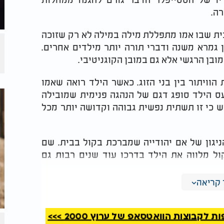
רה.
בית שבו אמו מתפללת מילה במילה לא רק שזוכה
גמרא משנה ודברי תורה יותר מילדים אחרים.
בן הרגשי אלא גם במובן הקוגניטיבי.
הוויתור בין בני הזוג. כאשר הילד רואה שאמו
עס הילד סופג דגם של הנהגה פנימית שמובילה
יש כי זו תשתית נפשית גבוהה וקדושה יותר מכל
ניגון של אם יהודייה שמברכת בקול בבית. שם
ל מלווה את הילד בדרכו עוד שנים רבות גם
קריאה
ם אך מלאי תקווה. אם נדע להשיב את האימהות
וש אל הברכה והתפילה נזכה ללטש את נשמות
את הגאולה ונראה בבניין בית המקדש במהרה
קבוצות הוואטסאפ של ערוץ 2000 >>>