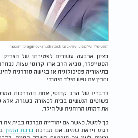
Video
(הסטייפלר. צילום:פוטו ציון/אב ובן maxim ibragimov/shuttrstock)
בציון ארבעה עשורים לפטירתו של הצדיק הג
הסטייפלר, מביא הרב ארז קדוסי עצות נבחרו
בתיאוריה פסיכולוגית או בגישה מודרנית לחי
והבין את נפש הילד היהודי.
לדבריו של הרב קדוסי, אחת ההדרכות המרכ
פשוטים הנעשים בבית לכאורה בשגרה. אלא שד
את דמותו הרוחנית של הילד.
כך למשל, כאשר אם יהודייה מברכת בבית את הב
רגוע ויראת שמים. אם מברכת
ברכת המזון
בק
נראית לעין אך מורגשת בשדה החיים. לדבר