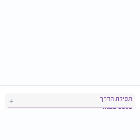
תפילת הדרך
ברכת המזון
יהדות
סידור תפילה