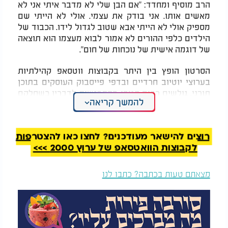
הרב מוסיף ומחדד: "אם הבן שלי לא מדבר איתי אני לא
מאשים אותו. אני בודק את עצמי. אולי לא הייתי שם
מספיק אולי לא הייתי אבא שטוב לגדול לידו. הכבוד של
הילדים כלפי ההורים לא אמור לבוא מעצמו הוא תוצאה
של דוגמה אישית של נוכחות של חום".
הסרטון הופץ בין היתר בקבוצות ווטסאפ קהילתיות
בערוצי יוטיוב חרדיים ובדפי פייסבוק העוסקים בתוכן
תורני. גולשים רבים הגיבו בהתרגשות לדבריו כשחלקם
להמשך קריאה
הודו כי מדובר בתזכורת כואבת ונחוצה במיוחד בעידן
שבו הפער הבין דורי הולך וגדל.
רוצים להישאר מעודכנים? לחצו כאן להצטרפות
לקבוצות הוואטסאפ של ערוץ 2000 >>>
מצאתם טעות בכתבה? כתבו לנו