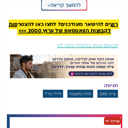
מצווה שלדבריו גם הצילה את חייו. הוא נזכר שזו הייתה
להמשך קריאה
בדיוק השנה שבה נפטר סבו, שעל שמו נקרא. "עכשיו
אני מבין איך סבא שמר עליי מלמעלה", הוא אומר, "זו
השגחה פרטית וזכות אבות עצומה שהמשיכה לשמור
רוצים להישאר מעודכנים? לחצו כאן להצטרפות
עליי מאז".
לקבוצות הוואטסאפ של ערוץ 2000 >>>
מצאתם טעות בכתבה? כתבו לנו
תגיות:
ערוץ 2000
חזרה בתשובה
חיילי צה"ל
שידור חי