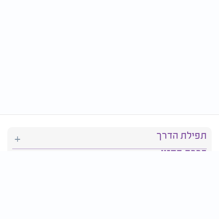
תפילת הדרך
ברכת המזון
יהדות
סידור תפילה
בריאות