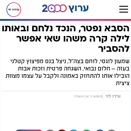
שידור חי
הסבא נפטר, הנכד נלחם ובאותו
דף הבית
יהדות
הסבא נפטר, הנכד נלחם ובאותו לילה קרה משהו שאי אפשר להסביר
לילה קרה משהו שאי אפשר
להסביר
שמעון לוגסי, לוחם בצה"ל, ניצל בנס מפיצוץ קטלני
בעזה – חלום נבואי, השגחה פרטית וזכות אבות
הובילו אותו להתחזק באמונה ולקבל על עצמו מצוות
ציצית
עידו לוי
14.08.25 כ' אב התשפ"ה