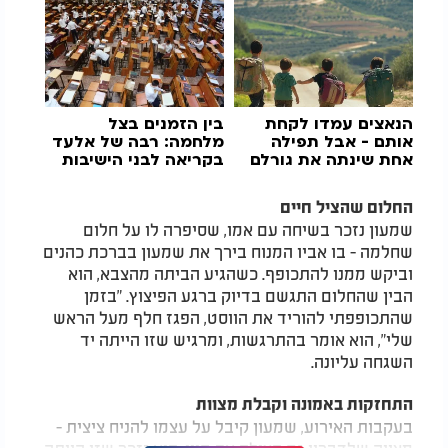
הנאצים עמדו לקחת
בין הזמנים בצל
אותם - אבל תפילה
מלחמה: רבה של אלעד
אחת שינתה את גורלם
בקריאה לבני הישיבות
החלום שהציל חיים
שמעון נזכר בשיחה עם אמו, שסיפרה לו על חלום
שחלמה - בו אביו המנוח בירך את שמעון בברכת כהנים
וביקש ממנו להתכופף. כשהגיע הביתה מהצבא, הוא
הבין שהחלום התגשם בדיוק ברגע הפיצוץ. "בזמן
שהתכופפתי להוריד את הווסט, הפגז חלף מעל הראש
שלי", הוא אומר בהתרגשות, ומרגיש שזו הייתה יד
השגחה עליונה.
התחזקות באמונה וקבלת מצוות
בעקבות האירוע, שמעון קיבל על עצמו להניח ציצית -