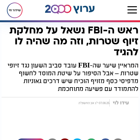
שידור חי
ראש ה-FBI נשאל על מחלקת
דף הבית
יהדות
לקראת שבת
ראש ה-FBI נשאל על מחלקת זיוף שטרות, וזה מה שהיה לו להגיד
זיוף שטרות, וזה מה שהיה לו
להגיד
המראיין שיער שה-FBI עובד סביב השעון נגד זיופי
שטרות – אבל הסיפור על שיטת המוסד לחשוף
מדפיסי כסף מזויף הוכיח שיש דרכים גאוניות
להתמודד עם פשיעה מתוחכמת
עידו לוי
07.08.25 י"ג אב התשפ"ה