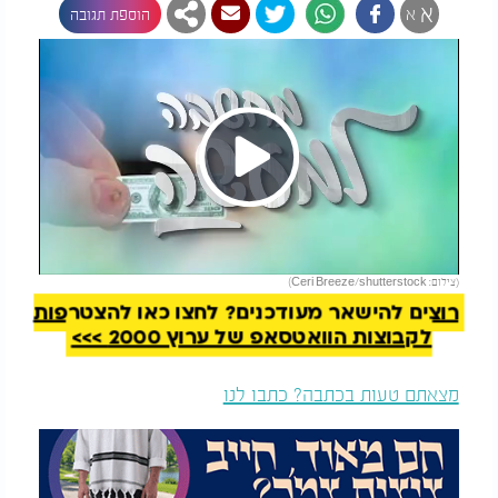
א
א
הוספת תגובה
Play
להמשך קריאה
(צילום: Ceri Breeze/shutterstock)
Video
רוצים להישאר מעודכנים? לחצו כאן להצטרפות
לקבוצות הוואטסאפ של ערוץ 2000 >>>
מצאתם טעות בכתבה? כתבו לנו