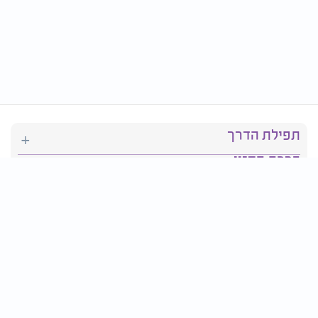
תפילת הדרך
ברכת המזון
יהדות
סידור תפילה
בריאות
חגים ומועדים