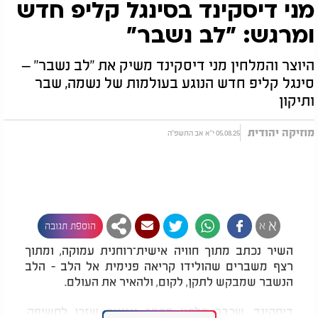
מני דיסקינד בסינגל קליפ חדש
ומרגש: "לב נשבר"
היוצר והמלחין מני דיסקינד משיק את "לב נשבר" –
סינגל קליפ חדש הנוגע בעולמות של נשמה, שבר
ותיקון
מוזיקה יהודית
05.08.25 י"א אב התשפ"ה
א
א
הוספת תגובה
השיר נכתב מתוך חוויה אישית־רוחנית עמוקה, ומתוך
רצף משברים שהולידו קריאה פנימית אל הלב - הלב
הנשבר שמבקש לתקן, לקום, ולהאיר את העולם.
דיסקינד, שכבר הלחין מספר ניגונים שזכו לחשיפה,