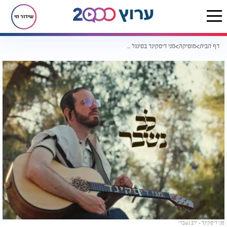
שידור חי
דף הבית
מוסיקה
מני דיסקינד בסינגל קליפ חדש ומרגש: "לב נשבר"
מני דיסקינד - "לב נשבר"