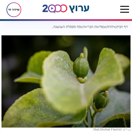
שידור חי
דף הבית
יהדות
נפלאות הבריאה
מה מסמלת השושנה ומיהו הפרח הלאומי של ישראל? 7 עובדות שלא ידעתם על פרחים
(צילום: Nati Shohat/Flash90)