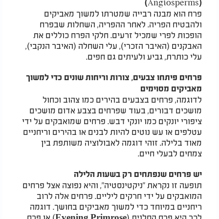
(Angiosperms)
פרח הוא מבנה רבייה שמטרתו למשוך מאביקים
ולהבטיח הפריה. לאחר ההפריה, השחלות שבפרח
הופכות לפרי שמכיל זרעים. חלקי הפרח כוללים את
האבקנים (האיבר הזכרי), עלי השחלה (האיבר הנקבי),
עלי כותרת, גביע ולעיתים גם חפים.
פרחים פיתחו צבעים, צורות וריחות שונים כדי למשוך
מאביקים מסוימים
לדוגמה, פרחים בצבעים בהירים כמו צהוב וכחול
מושכים דבורים, בעוד שפרחים בצבע אדום מושכים
ציפורי יונקים כמו יונקי דבש. פרחים שמואבקים על ידי
עטלפים או עש נוטים להיות לבנים או בהירים וריחניים
מאוד בלילה. זוהי דוגמה לאבולוציה משותפת בין
צמחים לבעלי חיים.
יש פרחים שנפתחים רק בשעות הלילה
תופעה זו נקראת "ניקטינסטיה", והיא נפוצה אצל פרחים
המואבקים על ידי חרקים ליליים. פרחים אלה לרוב
ריחניים במיוחד כדי למשוך מאביקים בחושך. דוגמה
לכך היא פרח הסלנית (Evening Primrose) או פרח