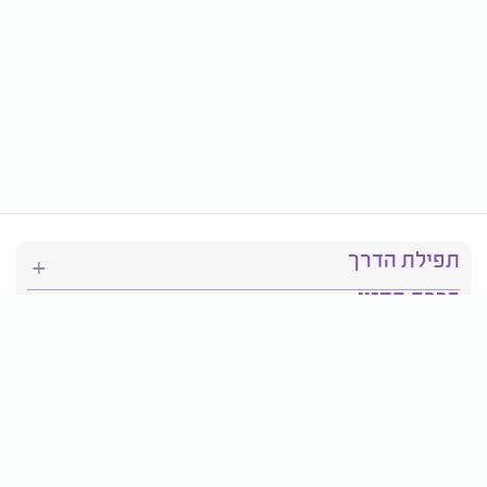
תפילת הדרך
ברכת המזון
יהדות
סידור תפילה
בריאות
חגים ומועדים