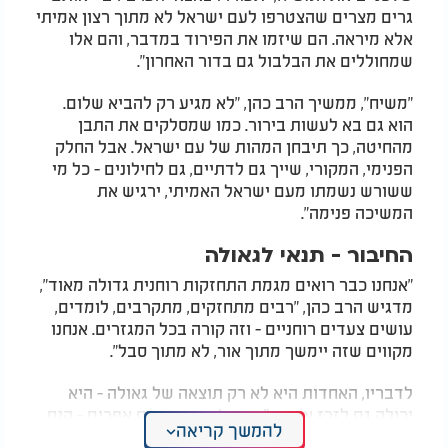
גרים מצרים שהצטרפו לעם ישראל לא מתוך רצון אמיתי
אלא מיראה. הם שיזמו את הפירוד במדבר, והם אלו
שמחוללים את הבלבול גם בדור האחרון".
"משיח", ממשיך הרב כהן, "לא מגיע רק להביא שלום.
הוא גם בא לעשות בירור. כמו שמסלקים את התבן
מהחיטה, כך תיבחן המהות של עם ישראל. אבל החלק
הפנימי, המקורי, שייך גם לדתיים, גם לחילונים - כל מי
ששורש נשמתו מעם ישראל האמיתי, ירגיש את
המשיכה פנימה".
החיבור - תנאי לגאולה
"אנחנו כבר רואים מגמת התחזקות רוחנית גדולה מאוד",
מדגיש הרב כהן, "רבים מתחזקים, מתקרבים, לומדים,
עושים צעדים רוחניים - וזה קורה בכל המגזרים. אנחנו
מקווים שזה יימשך מתוך אור, לא מתוך סבל".
לדבריו, האחדות היא לא רק תוצאה של גאולה - היא
יכולה גם לזרז אותה: "כתוב, 'חבור עצבים אפרים - הנח
להמשך קריאה
לו'. אפילו כשעם ישראל לא ראוי לגאולה מבחינה