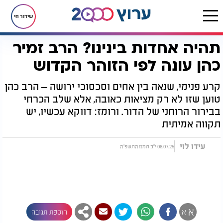
שידור חי
תהיה אחדות בינינו? הרב זמיר
דף הבית
רץ בוואטסאפ
תהיה אחדות בינינו? הרב זמיר כהן עונה לפי הזוהר הקדוש
כהן עונה לפי הזוהר הקדוש
קרע פנימי, שנאה בין אחים וסכסוכי ירושה – הרב כהן
טוען שזו לא רק מציאות כאובה, אלא שלב הכרחי
בבירור הרוחני של הדור. ורומז: דווקא עכשיו, יש
תקווה אמיתית
עידו לוי
08.07.25 י"ב תמוז התשפ"ה
א
א
הוספת תגובה