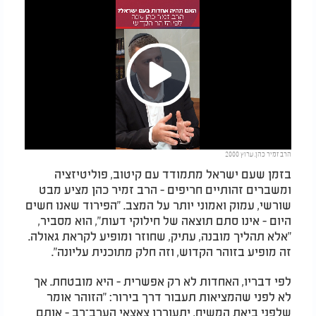
Play
הרב זמיר כהן. ערוץ 2000
Video
בזמן שעם ישראל מתמודד עם קיטוב, פוליטיזציה
ומשברים זהותיים חריפים - הרב זמיר כהן מציע מבט
שורשי, עמוק ואמוני יותר על המצב. "הפירוד שאנו חשים
היום - אינו סתם תוצאה של חילוקי דעות", הוא מסביר,
"אלא תהליך מובנה, עתיק, שחוזר ומופיע לקראת גאולה.
זה מופיע בזוהר הקדוש, וזה חלק מתוכנית עליונה".
לפי דבריו, האחדות לא רק אפשרית - היא מובטחת. אך
לא לפני שהמציאות תעבור דרך בירור: "הזוהר אומר
שלפני ביאת המשיח, יתעוררו צאצאי הערב־רב - אותם