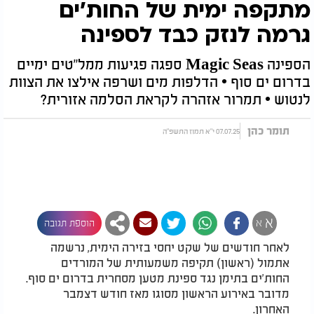
מתקפה ימית של החות'ים
גרמה לנזק כבד לספינה
הספינה Magic Seas ספגה פגיעות ממל"טים ימיים
בדרום ים סוף • הדלפות מים ושרפה אילצו את הצוות
לנטוש • תמרור אזהרה לקראת הסלמה אזורית?
תומר כהן
07.07.25 י"א תמוז התשפ"ה
א
א
הוספת תגובה
לאחר חודשים של שקט יחסי בזירה הימית, נרשמה
אתמול (ראשון) תקיפה משמעותית של המורדים
החות'ים בתימן נגד ספינת מטען מסחרית בדרום ים סוף.
מדובר באירוע הראשון מסוגו מאז חודש דצמבר
האחרון.