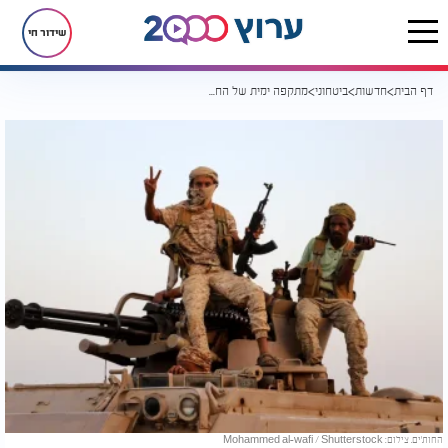
שידור חי
דף הבית
חדשות
ביטחוני
מתקפה ימית של החות'ים גרמה לנזק כבד לספינה
החות'ים. צילום: Mohammed al-wafi / Shutterstock