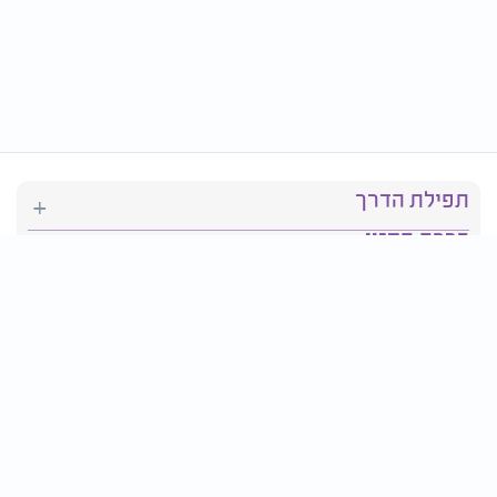
תפילת הדרך
ברכת המזון
יהדות
סידור תפילה
בריאות
חגים ומועדים