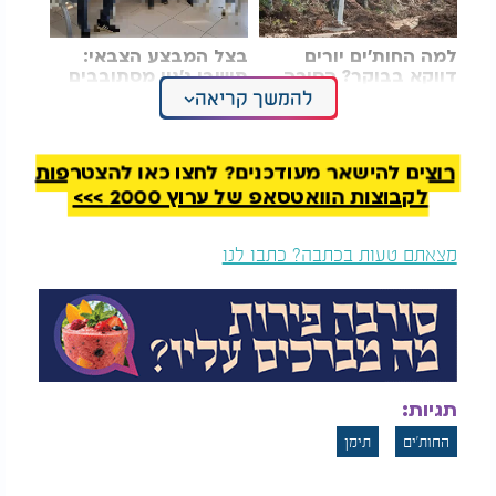
למה החות'ים יורים
בצל המבצע הצבאי:
דווקא בבוקר? הסיבה
תושבי ג'נין מסתובבים
שמאחורי שינוי דפוס
להמשך קריאה
חופשי בישראל
השיגורים מתימן
זמן קצר לאחר התקיפה, דיווחו גורמים ביטחוניים על
תקיפה שביצעה ישראל נגד מטרות חות'יות בתימן,
רוצים להישאר מעודכנים? לחצו כאן להצטרפות
בכללן מתקנים בנמלי חודידה, ראס איסא וסאליף. יעד
לקבוצות הוואטסאפ של ערוץ 2000 >>>
נוסף שזוהה כמטרה לתקיפה היה הספינה "Galaxy
Leader", שנחטפה בנובמבר האחרון ומאז שימשה את
מצאתם טעות בכתבה? כתבו לנו
החות'ים.
התקיפה בים מצטרפת לרצף מתוח של אירועים
ביטחוניים במרחב, ובקרב גורמים מערביים גוברת
הדאגה להחרפה בזירה הימית - במיוחד לאור הקרבה
למצר באב אל-מנדב, מהנתיבים החשובים בעולם לסחר
תגיות:
ימי. גורמים מודיעיניים מציינים כי דפוס התקיפה, הכולל
שימוש בכלים בלתי מאוישים, אופייני לחות'ים ומחזק
החות'ים
תימן
את ההערכה כי הם עומדים מאחוריה.